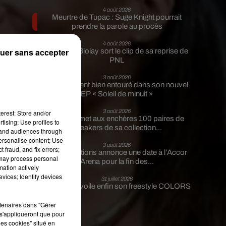
4 août 2026
Meurtre de Tupac : Suge Knight pourrait
prendre la parole au procès
4 août 2026
uer sans accepter
Benjamin Biolay sort le clip de sa reprise de
PNL
3 août 2026
ho
Rim’K revient bien entouré dans son nouvel
EP « Soleil de minuit »
3 août 2026
erest: Store and/or
Eminem met aux enchères 100 paires de
tising; Use profiles to
sneakers de sa collection...
tand audiences through
.
personalise content; Use
3 août 2026
 fraud, and fix errors;
Lena Situations annonce une date à l’Accor
 may process personal
Arena pour la fin des...
mation actively
vices; Identify devices
31 juillet 2026
Guizmo dévoile enfin son freestyle COLORS
rtenaires dans "Gérer
s'appliqueront que pour
les cookies" situé en