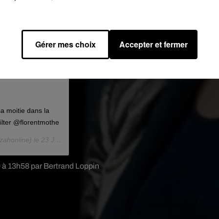
Gérer mes choix
Accepter et fermer
sa moitie dans la
filter @florentmothe
ahonline) le
23 Juin 2019 à 6 :54 PDT
9 à 13h58 par Bertrand Loppin