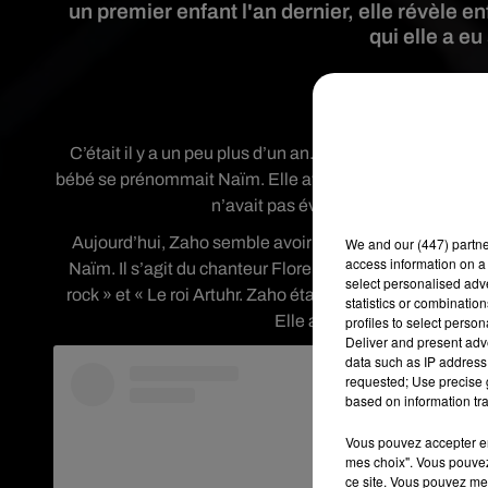
un premier enfant l'an dernier, elle révèle e
qui elle a e
Crédit 
C’était il y a un peu plus d’un an. Zaho donnait naissan
bébé se prénommait Naïm. Elle avait également évoqué s
n’avait pas évoqué l’identité du papa
Aujourd’hui, Zaho semble avoir changé d’avis. Sur sa 
We and
our (447) partn
access information on a 
Naïm. Il s’agit du chanteur Florent Mothe. Ce dernbie
select personalised ad
rock » et « Le roi Artuhr. Zaho était également à l’affich
statistics or combinatio
Elle apparaît aux côtés de Fl
profiles to select person
Deliver and present adv
data such as IP address 
requested; Use precise g
based on information tra
Vous pouvez accepter en 
mes choix". Vous pouvez
ce site. Vous pouvez met