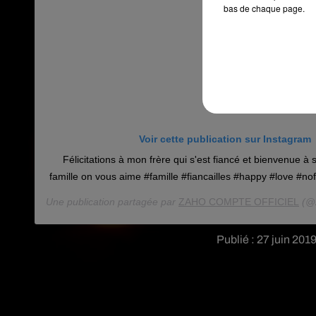
bas de chaque page.
Voir cette publication sur Instagram
Félicitations à mon frère qui s'est fiancé et bienvenue à 
famille on vous aime #famille #fiancailles #happy #love #no
Une publication partagée par
ZAHO COMPTE OFFICIEL
(@z
Publié : 27 juin 201