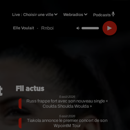
Live :
Choisir une ville
Webradios
Podcasts
Rnboi
-
Elle Voulait
t
Fil actus
5 août 2026
Russ frappe fort avec son nouveau single «
Coulda Shoulda Woulda »
5 août 2026
Tiakola annonce le premier concert de son
u
WpointM Tour