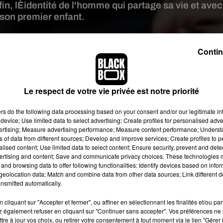
nfin, lÈidentité de l'homme qui partage sa vie et avec
u son premier enfant.
image:
Wikipedia
Contin
ce à un petit garçon. On apprenait sur les réseaux sociaux que le
a grossesse dans le titre « Bonne nouvelle ». En revanche, Za
Le respect de votre vie privée est notre priorité
. Elle souhaitait ainsi préserver sa vie privée.
page Instagram elle révèle l’identité de son compagnon, père de
ers
do the following data processing based on your consent and/or our legitimate int
device; Use limited data to select advertising; Create profiles for personalised adver
r a notamment parficipé aux comédies musicales « Mozart l’opéra
vertising; Measure advertising performance; Measure content performance; Unders
e de ce spectacle.
Zaho
a posté une photo sur sa page Instagram
ns of data from different sources; Develop and improve services; Create profiles to 
orent qui tient leur fils dans ses bras.
alised content; Use limited data to select content; Ensure security, prevent and detect
ertising and content; Save and communicate privacy choices. These technologies
and browsing data to offer following functionalities: Identify devices based on infor
eolocation data; Match and combine data from other data sources; Link different de
nsmitted automatically.
cliquant sur "Accepter et fermer", ou affiner en sélectionnant les finalités et/ou pa
 également refuser en cliquant sur "Continuer sans accepter". Vos préférences ne 
tre à jour vos choix, ou retirer votre consentement à tout moment via le lien "Gérer 