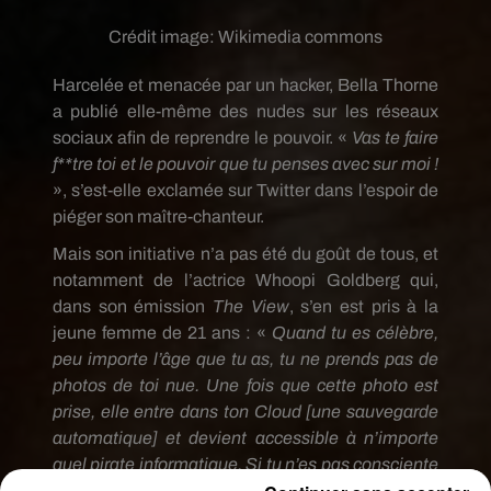
Crédit image:
Wikimedia commons
Harcelée et menacée par un hacker, Bella Thorne
a publié elle-même des nudes sur les réseaux
sociaux afin de reprendre le pouvoir. «
Vas te faire
f**tre toi et le pouvoir que tu penses avec sur moi !
», s’est-elle exclamée sur Twitter dans l’espoir de
piéger son maître-chanteur.
Mais son initiative n’a pas été du goût de tous, et
notamment de l’actrice Whoopi Goldberg qui,
dans son émission
The View
, s’en est pris à la
jeune femme de 21 ans : «
Quand tu es célèbre,
peu importe l’âge que tu as, tu ne prends pas de
photos de toi nue. Une fois que cette photo est
prise, elle entre dans ton Cloud [une sauvegarde
automatique] et devient accessible à n’importe
quel pirate informatique. Si tu n’es pas consciente
de ça en 2019, c’est que tu as un problème. Je