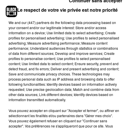
Continuer sans accepter
suis désolée, je m’en fiche de ton âge, mais tu
Le respect de votre vie privée est notre priorité
n’as pas à faire cela !
».
We and
our (447) partners
do the following data processing based on
Blessée par ces paroles, Bella Hadid a fondu en
your consent and/or our legitimate interest: Store and/or access
larmes dans une nouvelle vidéo. «
Honte à toi !
»,
information on a device; Use limited data to select advertising; Create
s’adresse-t-elle même à sa consœur de 63 ans.
profiles for personalised advertising; Use profiles to select personalised
advertising; Measure advertising performance; Measure content
BELLA THORNE POSTS NUDE PICS TO
performance; Understand audiences through statistics or combinations
of data from different sources; Develop and improve services; Create
THWART HACKER: Actress Bella Thorne said
profiles to personalise content; Use profiles to select personalised
she took her “power back” by sharing nude
content; Use limited data to select content; Ensure security, prevent and
photos of herself after blackmailers threatened to
detect fraud, and fix errors; Deliver and present advertising and content;
Save and communicate privacy choices. These technologies may
leak them – the co-hosts discuss if this was the
process personal data such as IP address and browsing data to offer
right move.
https://t.co/1091s9Fn2d
following functionalities: Identify devices based on information actively
pic.twitter.com/VqFXmggPle
requested; Use precise geolocation data; Match and combine data from
other data sources; Link different devices; Identify devices based on
— The View (@TheView)
17 juin 2019
information transmitted automatically.
@bellathorne
Fuck everyone who blame girls for
Vous pouvez accepter en cliquant sur "Accepter et fermer", ou affiner en
what happens to them, y’all can take nudes,
sélectionnant les finalités et/ou partenaires dans "Gérer mes choix".
Vous pouvez également refuser en cliquant sur "Continuer sans
dance and dress the way YOU want. Your body is
accepter". Vos préférences ne s'appliqueront que pour ce site. Vous
a work of art and it’s YOUR chose to share it or