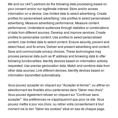
de menuiserie. On y retrouve aussi des organes,
We and
our (447) partners
do the following data processing based on
your consent and/or our legitimate interest: Store and/or access
comme un cœur et des poumons.
information on a device; Use limited data to select advertising; Create
profiles for personalised advertising; Use profiles to select personalised
Il y a aussi de nouvelles têtes et de nouveaux
advertising; Measure advertising performance; Measure content
gestes : une femme et un homme qui nourrissent
performance; Understand audiences through statistics or combinations
un bébé, de nouveaux mariés, un nouveau visage
of data from different sources; Develop and improve services; Create
profiles to personalise content; Use profiles to select personalised
avec une larme ou encore des doigts pincés, tous
content; Use limited data to select content; Ensure security, prevent and
déclinés en diverses carnations. Apple ajoute
detect fraud, and fix errors; Deliver and present advertising and content;
également un nouveau drapeau : celui de la
Save and communicate privacy choices. These technologies may
process personal data such as IP address and browsing data to offer
communauté trans. La liste complète des
following functionalities: Identify devices based on information actively
nouveaux Emojis disponibles sur smartphone et
requested; Use precise geolocation data; Match and combine data from
tablette est à retrouver sur
Emojipedia
, la
other data sources; Link different devices; Identify devices based on
information transmitted automatically.
plateforme qui édite les Emojis.
iOS 14.2 is here, and it has over 100 new emoji
Vous pouvez accepter en cliquant sur "Accepter et fermer", ou affiner en
sélectionnant les finalités et/ou partenaires dans "Gérer mes choix".
https://t.co/jfkcKc5cug
Vous pouvez également refuser en cliquant sur "Continuer sans
pic.twitter.com/eaTOzq7igB
accepter". Vos préférences ne s'appliqueront que pour ce site. Vous
pouvez mettre à jour vos choix, ou retirer votre consentement à tout
— The Verge (@verge)
November 5, 2020
moment via le lien "Gérer les cookies" situé en bas de chaque page.
Publié : 7 novembre 2020 à 15h45 par Aurélie