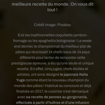
meilleure recette du monde. On vous dit
tout !
Crédit image:
Pixabay
Exit les traditionnelles coquillette jambon-
fromage ou les spaghettis bolognaise ! Le week-
end dernier, le championnat du meilleur plat de
pâtes qui réunissait 14 chefs i
ssus de 14 pays
différents
pour tenter de remporter cette
prestigieuse épreuve, a élu qu'une seule et unique
recette. En effet, cinq juges, chefs étoilés et
artistes, ont ainsi désigné
le japonais Keita
Yuge
comme étant le nouveau champion du
monde des pâtes ! Habitué au concours et déjà
finaliste en 2017, le cuisinier s’est démarqué
avec
sa recette de pennes au gorgonzola
,
effectuée à partir d’huîtres et d’une infusion