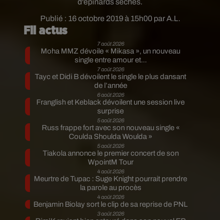
d'épinards séchés.
Publié : 16 octobre 2019 à 15h00 par A.L.
Fil actus
7 août 2026
Moha MMZ dévoile « Mikasa », un nouveau
single entre amour et...
7 août 2026
Tayc et Didi B dévoilent le single le plus dansant
de l’année
6 août 2026
Franglish et Keblack dévoilent une session live
surprise
5 août 2026
Russ frappe fort avec son nouveau single «
Coulda Shoulda Woulda »
5 août 2026
Tiakola annonce le premier concert de son
WpointM Tour
4 août 2026
Meurtre de Tupac : Suge Knight pourrait prendre
la parole au procès
4 août 2026
Benjamin Biolay sort le clip de sa reprise de PNL
3 août 2026