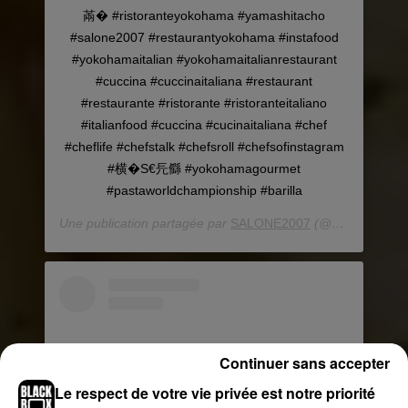
㒼� #ristoranteyokohama #yamashitacho
#salone2007 #restaurantyokohama #instafood
#yokohamaitalian #yokohamaitalianrestaurant
#cuccina #cuccinaitaliana #restaurant
#restaurante #ristorante #ristoranteitaliano
#italianfood #cuccina #cucinaitaliana #chef
#cheflife #chefstalk #chefsroll #chefsofinstagram
#横�S€㒫㒡 #yokohamagourmet
#pastaworldchampionship #barilla
Une publication partagée par
SALONE2007
(@salone2007yokohama) le
Continuer sans accepter
Le respect de votre vie privée est notre priorité