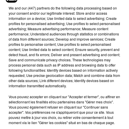
We and
our (447) partners
do the following data processing based on
your consent and/or our legitimate interest: Store and/or access
information on a device; Use limited data to select advertising; Create
profiles for personalised advertising; Use profiles to select personalised
Voir cette publication sur Instagram
advertising; Measure advertising performance; Measure content
performance; Understand audiences through statistics or combinations
The winner of the World Pasta Championship
of data from different sources; Develop and improve services; Create
was chef Keita Yuge in Japan.
profiles to personalise content; Use profiles to select personalised
content; Use limited data to select content; Ensure security, prevent and
�xÈ�xÈ�xÈ�xÈ�xÈ�xÈ�xÈ�xÈ�xÈ�xÈ
detect fraud, and fix errors; Deliver and present advertising and content;
�xÈ�xÈ Dünya Makarna �~ampiyonası’nın
Save and communicate privacy choices. These technologies may
kazananı Japonya’da �xef Keita Yuge oldu.
process personal data such as IP address and browsing data to offer
following functionalities: Identify devices based on information actively
#barilla #barillatr #pastaworldchampionship
requested; Use precise geolocation data; Match and combine data from
#keitayuge #pasta #pastachef #gastroworldnews
other data sources; Link different devices; Identify devices based on
#food #competition
information transmitted automatically.
Une publication partagée par
Gastro World News
(@gastrow
Vous pouvez accepter en cliquant sur "Accepter et fermer", ou affiner en
sélectionnant les finalités et/ou partenaires dans "Gérer mes choix".
Vous pouvez également refuser en cliquant sur "Continuer sans
Découvrez sans tarder cette recette inédite du
accepter". Vos préférences ne s'appliqueront que pour ce site. Vous
champion du monde de pâtes, relayée par le site
pouvez mettre à jour vos choix, ou retirer votre consentement à tout
moment via le lien "Gérer les cookies" situé en bas de chaque page.
le
Bonbon
.