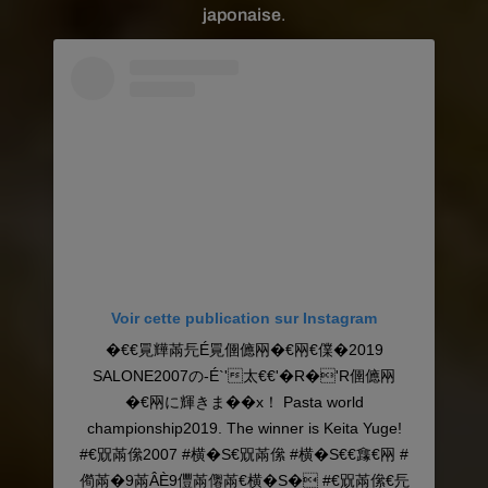
japonaise
.
Voir cette publication sur Instagram
�€€㒻㒯㒼㒫É㒻㒁㒣㒳�€㒳€㒒�2019
SALONE2007の-É`'太€€'�R�'R㒁㒣㒳
�€㒳に輝きま��x！ Pasta world
championship2019. The winner is Keita Yuge!
#€㒭㒼㒍2007 #横�S€㒭㒼㒍 #横�S€€㒪€㒳 #
㒐㒼�9㒼ÂÈ9㒥㒼㒨㒼€横�S� #€㒭㒼㒍€㒫