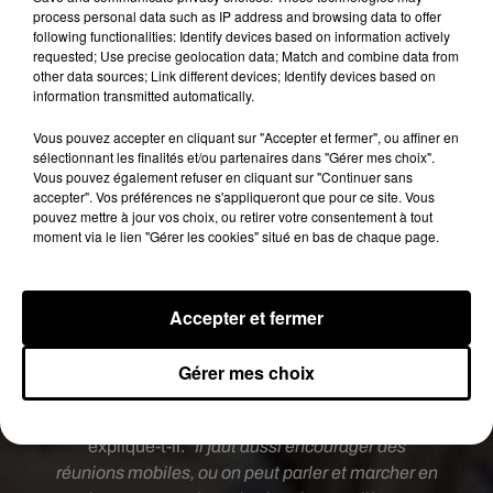
process personal data such as IP address and browsing data to offer
following functionalities: Identify devices based on information actively
requested; Use precise geolocation data; Match and combine data from
other data sources; Link different devices; Identify devices based on
information transmitted automatically.
Vous pouvez accepter en cliquant sur "Accepter et fermer", ou affiner en
sélectionnant les finalités et/ou partenaires dans "Gérer mes choix".
Vous pouvez également refuser en cliquant sur "Continuer sans
accepter". Vos préférences ne s'appliqueront que pour ce site. Vous
pouvez mettre à jour vos choix, ou retirer votre consentement à tout
moment via le lien "Gérer les cookies" situé en bas de chaque page.
Face à ces lourds désagréments,
William Higham
Accepter et fermer
conseille ainsi aux employeurs d'offrir plus
d’espaces à leurs employés
et les
encourager à
bouger davantage
.
"Il faut concevoir des
Gérer mes choix
bâtiments de manière à ce qu’il y ait plus d’espace
pour pouvoir prendre des pauses à l’intérieur"
,
explique-t-il.
"Il faut aussi encourager des
réunions mobiles, ou on peut parler et marcher en