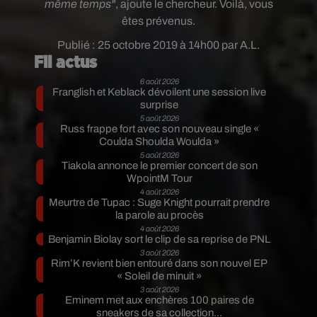
même temps"
, ajoute le chercheur. Voilà, vous
êtes prévenus.
Publié : 25 octobre 2019 à 14h00 par A.L.
Fil actus
6 août 2026
Franglish et Keblack dévoilent une session live
surprise
5 août 2026
Russ frappe fort avec son nouveau single «
Coulda Shoulda Woulda »
5 août 2026
Tiakola annonce le premier concert de son
WpointM Tour
4 août 2026
Meurtre de Tupac : Suge Knight pourrait prendre
la parole au procès
4 août 2026
Benjamin Biolay sort le clip de sa reprise de PNL
3 août 2026
Rim’K revient bien entouré dans son nouvel EP
« Soleil de minuit »
3 août 2026
Eminem met aux enchères 100 paires de
sneakers de sa collection...