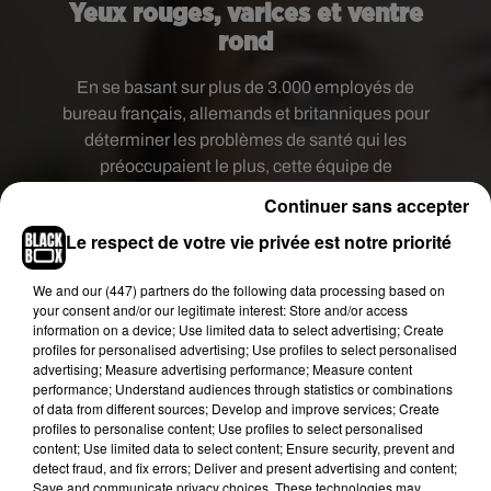
Yeux rouges, varices et ventre
rond
En se basant sur
plus de 3.000 employés de
bureau français, allemands et britanniques pour
déterminer les problèmes de santé qui les
préoccupaient le plus, cette équipe de
scientifiques ont ainsi imaginé l'employé(e) du
Continuer sans accepter
futur. Résultat ? Emma souffre
de troubles de la
Le respect de votre vie privée est notre priorité
posture dus à une mauvaise position pendant le
travail
, des varices, un abdomen arrondi et
des
We and
our (447) partners
do the following data processing based on
chevilles enflées dues à un activité physique
your consent and/or our legitimate interest: Store and/or access
insuffisante, une peau pâle due au manque de
information on a device; Use limited data to select advertising; Create
profiles for personalised advertising; Use profiles to select personalised
lumière solaire
et une rougeur des yeux à cause
advertising; Measure advertising performance; Measure content
des longues heures de travail sur l'ordinateur.
performance; Understand audiences through statistics or combinations
of data from different sources; Develop and improve services; Create
profiles to personalise content; Use profiles to select personalised
content; Use limited data to select content; Ensure security, prevent and
detect fraud, and fix errors; Deliver and present advertising and content;
Save and communicate privacy choices. These technologies may