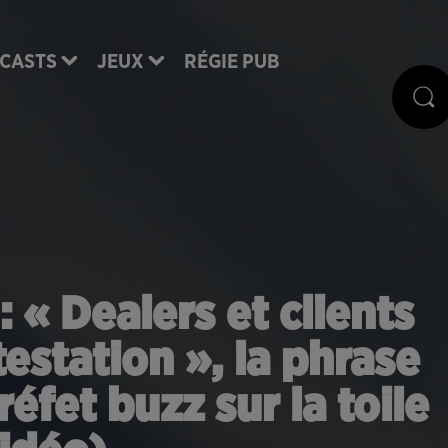
CASTS
JEUX
RÉGIE PUB
 « Dealers et clients
testation », la phrase
éfet buzz sur la toile