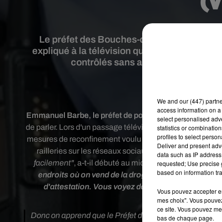
(v
Le préfet des Bouches-du-Rhône est devenu
expliqué à la télévision que des dealers et
contrôlés sans attestation de dép
Crédit
We and
our (447) partn
access information on a 
Emmanuel Barbe, le préfet de police des
Bouches-du-
select personalised ad
de parler. Lors d'un passage télévisé en duplex sur BFMTV,
statistics or combinatio
profiles to select person
mesures de reconfinement voulu par le ministère de l'Int
Deliver and present adv
railleries sur les réseaux sociaux.
"Globalement, tous 
data such as IP address 
facilement"
, a-t-il débuté au micro de la chaîne d'info. 
requested; Use precise g
based on information tra
endroits où on vend de la drogue, personne parmi le
d'attestation. Vous voyez donc que le système es
Vous pouvez accepter en 
provoquant l'h
mes choix". Vous pouvez
ce site. Vous pouvez met
Donc on apprend que le Préfet de police du 13 sait où se
bas de chaque page.