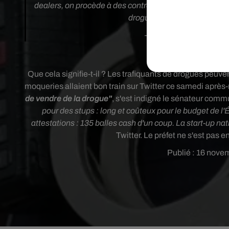
dealers, on procède à des contrôles d'attestation. En 20
drogue �xÈ‍'️
#marseille
— Jeremy Bacchi (@J
Les intern
Que cela signifie-t-il ? Les trafiquants de drogues peuven
moqueries allaient bon train sur Twitter ce samedi après
de vendre de la drogue"
, s'est indigné le sénateur co
pour des stups : long et coûteux pour le budget de l'
attestations : 135 balles cash d'un coup. La start-up nat
Twitter. Le préfet ne s'est pas 
Publié : 16 nove