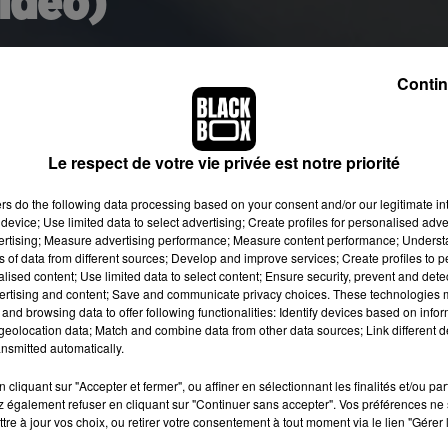
idéo)
 la cible préférée des internautes, depuis qu'il a
Contin
 acheteurs de drogue de son département avaient été
lacement, pendant ce second confinement.
Le respect de votre vie privée est notre priorité
 image:
Pixabay
ers
do the following data processing based on your consent and/or our legitimate int
device; Use limited data to select advertising; Create profiles for personalised adver
Rhône
, tournera désormais 7 fois sa langue dans sa bouche ava
vertising; Measure advertising performance; Measure content performance; Unders
 le politicien, qui présentait le dispositif de contrôle renforcé d
ns of data from different sources; Develop and improve services; Create profiles to 
alised content; Use limited data to select content; Ensure security, prevent and detect
érieur, a lancé une phrase maladroite qui entraîne aujourd'hui d
ertising and content; Save and communicate privacy choices. These technologies
ceux de bonne foi ont bien compris les règles et les appliquent
and browsing data to offer following functionalities: Identify devices based on infor
Jusqu'ici tout va bien...
"J'étais hier sur des contrôles dans des
eolocation data; Match and combine data from other data sources; Link different de
nsmitted automatically.
s acheteurs et à plus forte raison parmi les vendeurs n'avait
t bien compris"
, a-t-il malheureusement déclaré juste après,
cliquant sur "Accepter et fermer", ou affiner en sélectionnant les finalités et/ou pa
ilarité des internautes.
 également refuser en cliquant sur "Continuer sans accepter". Vos préférences ne 
tre à jour vos choix, ou retirer votre consentement à tout moment via le lien "Gérer 
 situent les lieux de vente de drogue, mais au lieu d'interpeler l