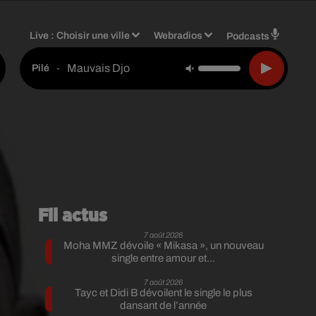
Live :
Choisir une ville
Webradios
Podcasts
Mauvais Djo
-
Pilé
Fil actus
7 août 2026
Moha MMZ dévoile « Mikasa », un nouveau
single entre amour et...
7 août 2026
Tayc et Didi B dévoilent le single le plus
m
dansant de l’année