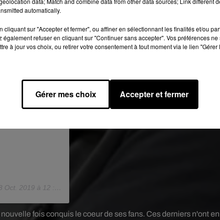
eolocation data; Match and combine data from other data sources; Link different de
nsmitted automatically.
cliquant sur "Accepter et fermer", ou affiner en sélectionnant les finalités et/ou pa
 également refuser en cliquant sur "Continuer sans accepter". Vos préférences ne 
tre à jour vos choix, ou retirer votre consentement à tout moment via le lien "Gérer 
Gérer mes choix
Accepter et fermer
8 Oct. 2019 à 12 :50 PDT
 nouvelle fois conquis le coeur de ses fans. Ces derniers n'ont en