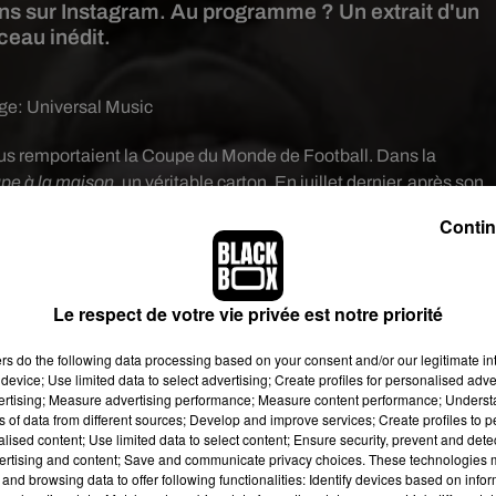
ans sur Instagram. Au programme ? Un extrait d'un
eau inédit.
age:
Universal Music
bleus remportaient la Coupe du Monde de Football. Dans la
pe à la maison
, un véritable carton. En juillet dernier, après son
i son deuxième album studio, baptisé
Ategban
, dont le nom est tir
Contin
ses origines.
S'il a collaboré avec de nombreux artistes à l'instar
 le retrouver sur la scène du Stade de France, le 28 septembre
e succès de plusieurs de ses titres comme sa collaboration avec 
Le respect de votre vie privée est notre priorité
dans un lieu grandiose qui risque de plaire à sa communauté. E
am continue de travailler d'arrache-pied pour séduire ses fans jo
ers
do the following data processing based on your consent and/or our legitimate int
après jour.
device; Use limited data to select advertising; Create profiles for personalised adver
vertising; Measure advertising performance; Measure content performance; Unders
léans a posté une vidéo qui a fait fureur sur son compte Instagram
ns of data from different sources; Develop and improve services; Create profiles to 
ses quelques 1,1 million d'abonnés un extrait d'un nouveau morce
alised content; Use limited data to select content; Ensure security, prevent and detect
ertising and content; Save and communicate privacy choices. These technologies
inédit.
and browsing data to offer following functionalities: Identify devices based on infor