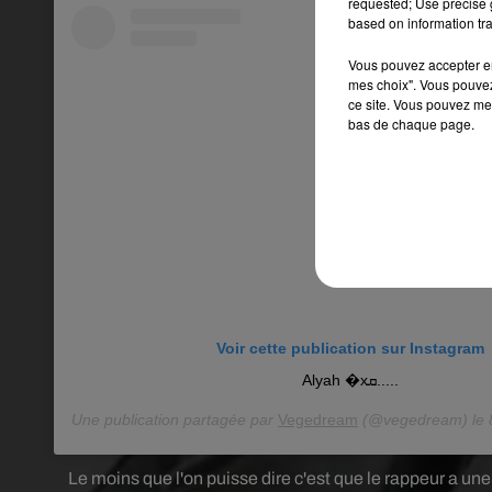
requested; Use precise g
based on information tra
Vous pouvez accepter en 
mes choix". Vous pouvez
ce site. Vous pouvez met
bas de chaque page.
Voir cette publication sur Instagram
Alyah �xܩ.....
Une publication partagée par
Vegedream
(@vegedream) le
Le moins que l'on puisse dire c'est que le rappeur a une