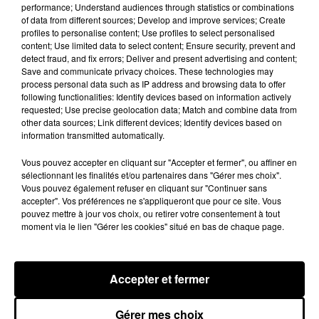
performance; Understand audiences through statistics or combinations
of data from different sources; Develop and improve services; Create
L'idée est de faire peser les contraintes sur ceux qui ne
profiles to personalise content; Use profiles to select personalised
sont pas vaccinés
a expliqué Emmanuel Macron. Car le
content; Use limited data to select content; Ensure security, prevent and
vaccin "divise par douze le pouvoir de contamination et évite
detect fraud, and fix errors; Deliver and present advertising and content;
Save and communicate privacy choices. These technologies may
95% des formes graves. Plus nous vaccinerons plus nous
process personal data such as IP address and browsing data to offer
éviterons les hospitalisations. Vacciner un maximum de
following functionalities: Identify devices based on information actively
personnes, partout, à tout moment, c'est l'objectif de cet été."
requested; Use precise geolocation data; Match and combine data from
other data sources; Link different devices; Identify devices based on
Et le chef de l'Etat pourrait bien gagner son pari, car après
information transmitted automatically.
ses annonces, Doctolib informe ce soir que 17 000 rendez-
Vous pouvez accepter en cliquant sur "Accepter et fermer", ou affiner en
vous sont actuellement pris toutes les minutes pour se faire
sélectionnant les finalités et/ou partenaires dans "Gérer mes choix".
vacciner...
Vous pouvez également refuser en cliquant sur "Continuer sans
accepter". Vos préférences ne s'appliqueront que pour ce site. Vous
�x� 17 000 rendez-vous pris toutes les minutes en ce
pouvez mettre à jour vos choix, ou retirer votre consentement à tout
moment sur Doctolib
#Macron20h
#VaccinationCovid
moment via le lien "Gérer les cookies" situé en bas de chaque page.
— Doctolib (@doctolib)
July 12, 2021
Accepter et fermer
Gérer mes choix
Hip-Hop News