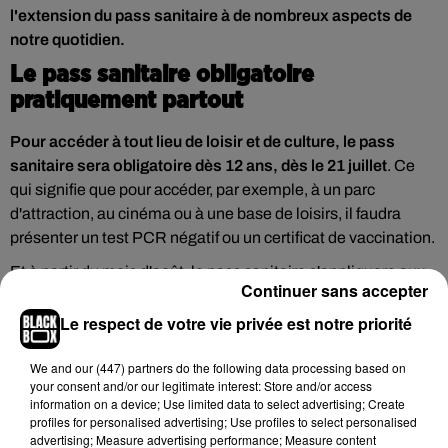
l'extension du pass sanitaire à de nombreux aspects de
notre quotidien.
Le pass sanitaire obligatoire
pratiquement partout
Pour accéder à tout lieu de loisir et de culture, le pass
sanitaire sera obligatoire dès 12 ans, dès le 21 juillet
. Ce
qui signifie que pour accéder, par exemple, à un parc
d'attraction, au cinéma ou à une base de loisirs, il faudra
présenter un test PCR négatif ou un certificat de vaccination.
Et à partir du mois d'août, le pass sanitaire s'appliquera aux
Continuer sans accepter
cafés, restaurants, centres commerciaux, aux hôpitaux, ainsi
que pour des voyages en train ou en avion.
Le respect de votre vie privée est notre priorité
Fin des tests PCR gratuits
We and
our (447) partners
do the following data processing based on
your consent and/or our legitimate interest: Store and/or access
Enfin, dernière mesure annoncée pour éviter toute reprise
information on a device; Use limited data to select advertising; Create
forte de l'épidémie
, cet automne, les fameux tests PCR
profiles for personalised advertising; Use profiles to select personalised
advertising; Measure advertising performance; Measure content
seront rendus payants
. Sauf sur prescription médicale.