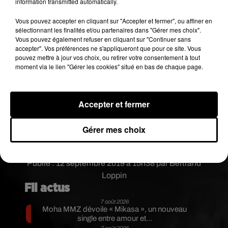
information transmitted automatically.
Vous pouvez accepter en cliquant sur "Accepter et fermer", ou affiner en
sélectionnant les finalités et/ou partenaires dans "Gérer mes choix".
Vous pouvez également refuser en cliquant sur "Continuer sans
accepter". Vos préférences ne s'appliqueront que pour ce site. Vous
pouvez mettre à jour vos choix, ou retirer votre consentement à tout
moment via le lien "Gérer les cookies" situé en bas de chaque page.
Accepter et fermer
Voir cette publication sur Instagram
�x�
Gérer mes choix
Une publication partagée par
VALD
(@valdsullyvan) le
11 Se
Publié : 12 septembre 2019 à 15h38 par Bertrand
Loppin
Fil actus
7 août 2026
Moha MMZ dévoile « Mikasa », un nouveau
single entre amour et...
7 août 2026