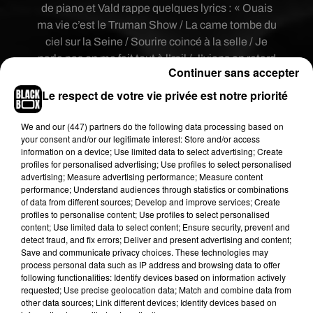
de piano et Vald rappe quelques lyrics : « Ouais
ma vie c’est le Truman Show / La came tombe du
ciel sur la Seine / Sourire coincé à la selle / Je
parle pas on me fait tout à l’œil / J’viens en retard
Continuer sans accepter
comme si j’étais à l’heure / J’pardonne pas
comme si j’avais des valeurs / Grammaire sur ma
Le respect de votre vie privée est notre priorité
liste de valeurs / Ta grand-mère qui valide le 20
heures / Cette vie est belle je le sais, comme
We and
our (447) partners
do the following data processing based on
your consent and/or our legitimate interest: Store and/or access
millions d’euros de recettes / Non je vais pas
information on a device; Use limited data to select advertising; Create
pleurer devant ce film, je sais que c’est péché
profiles for personalised advertising; Use profiles to select personalised
d’être sensible ». Ce titre inédit s’appelle
advertising; Measure advertising performance; Measure content
performance; Understand audiences through statistics or combinations
« Journal perso ». Il sortira demain Pour le
of data from different sources; Develop and improve services; Create
moment,
Vald
a dévoilé très peu de chose sur ce
profiles to personalise content; Use profiles to select personalised
futur album. On sait seulement qu’il a fait appel
content; Use limited data to select content; Ensure security, prevent and
detect fraud, and fix errors; Deliver and present advertising and content;
pour la prod à Seezy. Seeey est le producteur de la
Save and communicate privacy choices. These technologies may
plupart de ses tubes.
process personal data such as IP address and browsing data to offer
following functionalities: Identify devices based on information actively
requested; Use precise geolocation data; Match and combine data from
other data sources; Link different devices; Identify devices based on