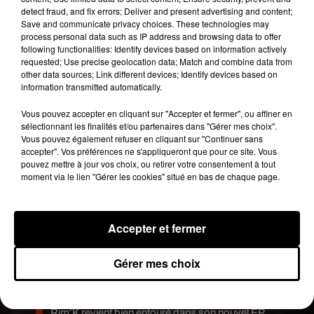
peut découvrir quelques extraits.
detect fraud, and fix errors; Deliver and present advertising and content;
Save and communicate privacy choices. These technologies may
MIDNIGHT EST
pic.twitter.com/WRbewXnaFW
process personal data such as IP address and browsing data to offer
following functionalities: Identify devices based on information actively
— Usher Raymond IV (@Usher)
11 octobre 2018
requested; Use precise geolocation data; Match and combine data from
other data sources; Link different devices; Identify devices based on
Publié : 12 octobre 2018 à 15h44 par Bertrand
information transmitted automatically.
Loppin
Fil actus
Vous pouvez accepter en cliquant sur "Accepter et fermer", ou affiner en
sélectionnant les finalités et/ou partenaires dans "Gérer mes choix".
6 août 2026
Vous pouvez également refuser en cliquant sur "Continuer sans
Franglish et Keblack dévoilent une session live
accepter". Vos préférences ne s'appliqueront que pour ce site. Vous
surprise
pouvez mettre à jour vos choix, ou retirer votre consentement à tout
5 août 2026
moment via le lien "Gérer les cookies" situé en bas de chaque page.
Russ frappe fort avec son nouveau single «
Coulda Shoulda Woulda »
5 août 2026
Tiakola annonce le premier concert de son
Accepter et fermer
WpointM Tour
4 août 2026
Meurtre de Tupac : Suge Knight pourrait prendre
Gérer mes choix
la parole au procès
4 août 2026
Benjamin Biolay sort le clip de sa reprise de PNL
3 août 2026
Rim’K revient bien entouré dans son nouvel EP