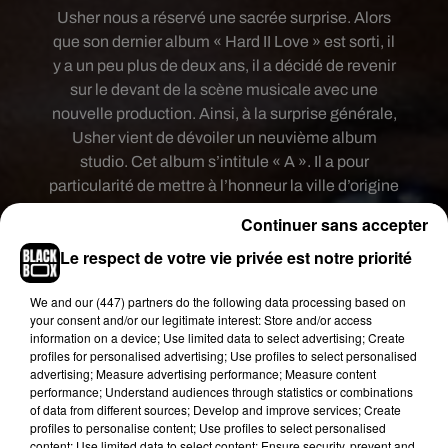
Usher nous a réservé une sacrée surprise. Alors
que son dernier album « Hard II Love » est sorti, il
y a un peu plus de deux ans, il a décidé de revenir
sur le devant de la scène musicale avec une
nouvelle production. Ainsi, à la surprise générale,
Usher vient de dévoiler un neuvième album
studio. Cet album s’intitule « A ». Il a pour
particularité de mettre à l’honneur la ville d’origine
d’Usher : Atlanta.
Continuer sans accepter
Ainsi, Usher a travaillé sur ce projet avec
Le respect de votre vie privée est notre priorité
Zaytoven, l’un des producteurs incontournables
de cette vile. Usher a également fait appel a deux
We and
our (447) partners
do the following data processing based on
invités originaires de cette ville : les rappeurs
your consent and/or our legitimate interest: Store and/or access
information on a device; Use limited data to select advertising; Create
Future et Gunna. Future pose sur le morceau
profiles for personalised advertising; Use profiles to select personalised
« Stay At Home » et Gunna apparait sur le titre
advertising; Measure advertising performance; Measure content
« Gift Shop ». Au total, cet album comporte huit
performance; Understand audiences through statistics or combinations
of data from different sources; Develop and improve services; Create
titres inédits.
Usher
a annoncé la sortie de
profiles to personalise content; Use profiles to select personalised
« A » sur Twitter avec une vidéo dans laquelle on
content; Use limited data to select content; Ensure security, prevent and