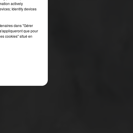
mation actively
vices; Identify devices
rtenaires dans "Gérer
s'appliqueront que pour
les cookies" situé en