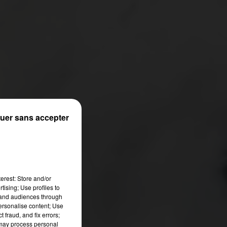
uer sans accepter
erest: Store and/or
tising; Use profiles to
tand audiences through
personalise content; Use
 fraud, and fix errors;
 may process personal