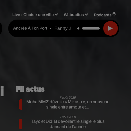
Live :
Choisir une ville
Webradios
Podcasts
Fanny J
-
Ancrée À Ton Port
i
Fil actus
7 août 2026
Moha MMZ dévoile « Mikasa », un nouveau
single entre amour et...
7 août 2026
Tayc et Didi B dévoilent le single le plus
dansant de l’année