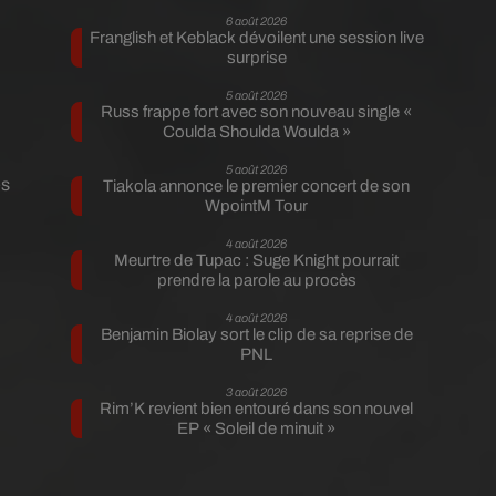
6 août 2026
Franglish et Keblack dévoilent une session live
surprise
5 août 2026
,
Russ frappe fort avec son nouveau single «
Coulda Shoulda Woulda »
5 août 2026
es
Tiakola annonce le premier concert de son
WpointM Tour
4 août 2026
Meurtre de Tupac : Suge Knight pourrait
prendre la parole au procès
4 août 2026
Benjamin Biolay sort le clip de sa reprise de
PNL
3 août 2026
Rim’K revient bien entouré dans son nouvel
EP « Soleil de minuit »