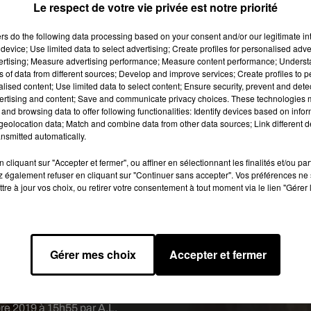
Le respect de votre vie privée est notre priorité
lfie sur un barrage en Inde.
ers
do the following data processing based on your consent and/or our legitimate int
device; Use limited data to select advertising; Create profiles for personalised adver
 image:
Pixabay
vertising; Measure advertising performance; Measure content performance; Unders
ns of data from different sources; Develop and improve services; Create profiles to 
fies fatals. Selon une étude des chercheurs du
All Indian Institu
alised content; Use limited data to select content; Ensure security, prevent and detect
vers le monde en se prenant en selfie entre 2011 et 2017. C'est
ertising and content; Save and communicate privacy choices. These technologies
and browsing data to offer following functionalities: Identify devices based on infor
eune mariée et trois membres de sa famille, qui viennent de mour
eolocation data; Match and combine data from other data sources; Link different de
la police indienne aux médias locaux. En effet, le groupe de six
nsmitted automatically.
le barrage de Pambaru, dans l'État du Tamil Nadu, dans le sud 
cliquant sur "Accepter et fermer", ou affiner en sélectionnant les finalités et/ou pa
tombés"
, a indiqué un responsable sous couvert d'anonymat.
 également refuser en cliquant sur "Continuer sans accepter". Vos préférences ne 
 de sauver sa femme
tre à jour vos choix, ou retirer votre consentement à tout moment via le lien "Gérer 
tos, a alors sauté dans l'eau pour tenter de les sauver. Si ce derni
upe s’est noyé, dont sa femme, a rapporté l'agence Press Trust of
Un triste accident parmi tant d'autres recensés qui a poussé les
Gérer mes choix
Accepter et fermer
elfies" à certains endroits considérés comme potentiellement
angereux.
bre 2019 à 15h55 par A.L.