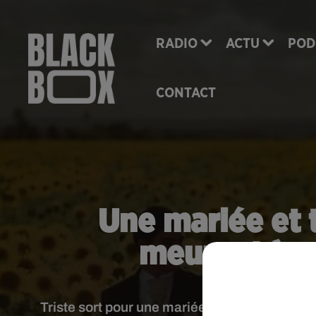
RADIO
ACTU
POD
CONTACT
Une mariée et t
meurent à ca
Triste sort pour une mariée et trois membres 