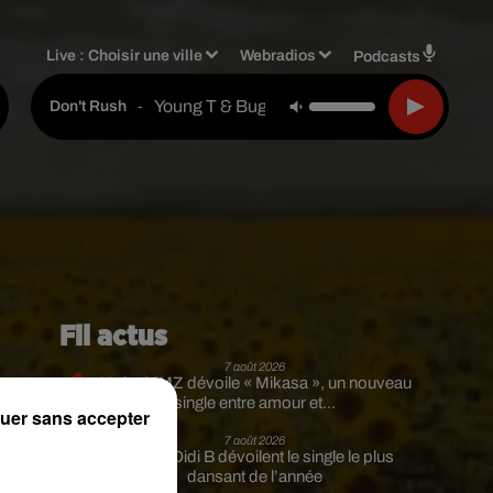
Live :
Choisir une ville
Webradios
Podcasts
Young T & Bugsey
-
Don't Rush
Fil actus
7 août 2026
Moha MMZ dévoile « Mikasa », un nouveau
single entre amour et...
uer sans accepter
7 août 2026
Tayc et Didi B dévoilent le single le plus
r
dansant de l’année