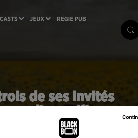
CASTS
JEUX
RÉGIE PUB
rois de ses invités
use d'un selfie
Contin
de sa famille. Ces derniers viennent en effet de péri