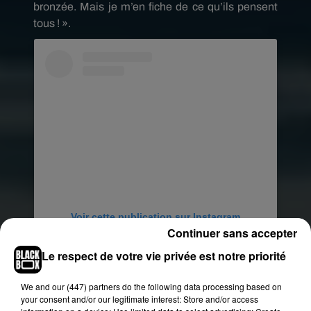
bronzée.
Mais je m’en fiche de ce qu’ils pensent
tous !
».
Voir cette publication sur Instagram
Continuer sans accepter
Une publication partagée par Hannah Winifred Tittensor �x� (@dirtyyhippie_)
Le respect de votre vie privée est notre priorité
We and
our (447) partners
do the following data processing based on
your consent and/or our legitimate interest: Store and/or access