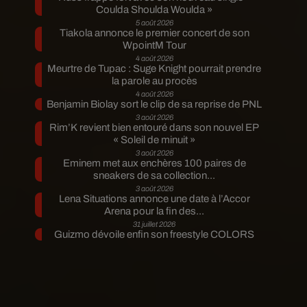
Coulda Shoulda Woulda »
5 août 2026
Tiakola annonce le premier concert de son
WpointM Tour
4 août 2026
Meurtre de Tupac : Suge Knight pourrait prendre
la parole au procès
4 août 2026
Benjamin Biolay sort le clip de sa reprise de PNL
3 août 2026
Rim’K revient bien entouré dans son nouvel EP
« Soleil de minuit »
3 août 2026
Eminem met aux enchères 100 paires de
sneakers de sa collection...
3 août 2026
Lena Situations annonce une date à l’Accor
Arena pour la fin des...
31 juillet 2026
Guizmo dévoile enfin son freestyle COLORS