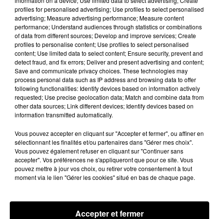
information on a device; Use limited data to select advertising; Create
profiles for personalised advertising; Use profiles to select personalised
advertising; Measure advertising performance; Measure content
performance; Understand audiences through statistics or combinations
of data from different sources; Develop and improve services; Create
profiles to personalise content; Use profiles to select personalised
content; Use limited data to select content; Ensure security, prevent and
detect fraud, and fix errors; Deliver and present advertising and content;
Save and communicate privacy choices. These technologies may
process personal data such as IP address and browsing data to offer
following functionalities: Identify devices based on information actively
Voir cette publication sur Instagram
requested; Use precise geolocation data; Match and combine data from
other data sources; Link different devices; Identify devices based on
Une publication partagée par Hannah Winifred Tittensor �x� (@dirtyyhippie_)
information transmitted automatically.
Vous pouvez accepter en cliquant sur "Accepter et fermer", ou affiner en
sélectionnant les finalités et/ou partenaires dans "Gérer mes choix".
Vous pouvez également refuser en cliquant sur "Continuer sans
accepter". Vos préférences ne s'appliqueront que pour ce site. Vous
pouvez mettre à jour vos choix, ou retirer votre consentement à tout
moment via le lien "Gérer les cookies" situé en bas de chaque page.
Accepter et fermer