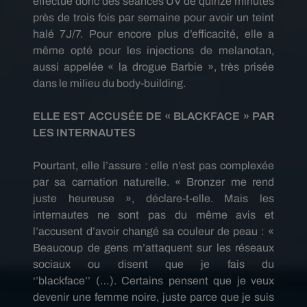
effectue donc des séances UV de quinze minutes
près de trois fois par semaine pour avoir un teint
halé
7J/7
.
Pour encore plus d’efficacité, elle a
même opté pour les injections de
melanotan
,
aussi appelée « la drogue Barbie », très prisée
dans le milieu du body-building.
ELLE EST
ACCUSÉE
DE «
BLACKFACE
» PAR
LES INTERNAUTES
Pourtant, elle l’assure :
elle n’est pas complexée
par sa carnation naturelle.
« Bronzer me rend
juste heureuse », déclare-t-elle.
Mais les
internautes ne sont pas du même avis et
l’accusent d’avoir changé sa couleur de peau :
«
Beaucoup de gens m’attaquent sur les réseaux
sociaux ou disent que je fais du
‘’blackface’’
(…)
.
Certains pensent que je veux
devenir une femme noire, juste parce que je suis