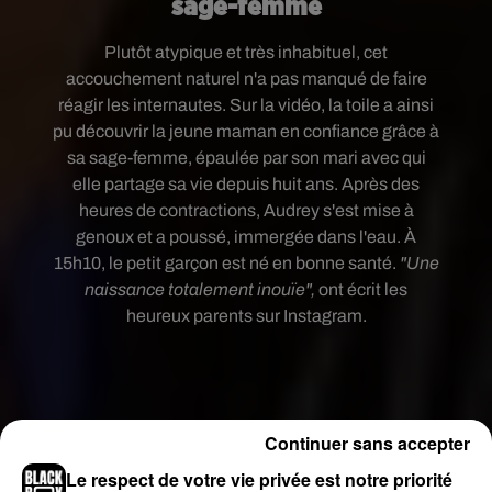
sage-femme
Plutôt atypique et très inhabituel, cet
accouchement naturel n'a pas manqué de faire
réagir les internautes. Sur la vidéo, la toile a ainsi
pu découvrir la jeune maman en confiance grâce à
sa sage-femme
, épaulée par son mari avec qui
elle partage sa vie depuis huit ans. Après des
heures de contractions, Audrey s'est mise à
genoux et a poussé, immergée dans l'eau. À
15h10, le petit garçon est né en
bonne santé
.
"Une
naissance totalement inouïe",
ont écrit les
heureux parents sur Instagram.
Continuer sans accepter
Le respect de votre vie privée est notre priorité