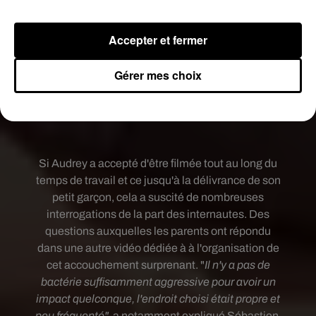
Accepter et fermer
Gérer mes choix
Si Audrey a accepté d'être filmée tout au long du
temps de travail et ce jusqu'à la délivrance de son
petit garçon, cela a suscité de nombreuses
interrogations de la part des internautes. Des
questions auxquelles les parents ont répondu
dans une autre vidéo dédiée à à l'organisation de
cet accouchement surprenant. "
Il n'y a pas de
bactérie suffisamment aggressive pour avoir un
impact quelconque, l'endroit choisi était propre et
peu fréquenté",
a notamment expliqué Sébastien.