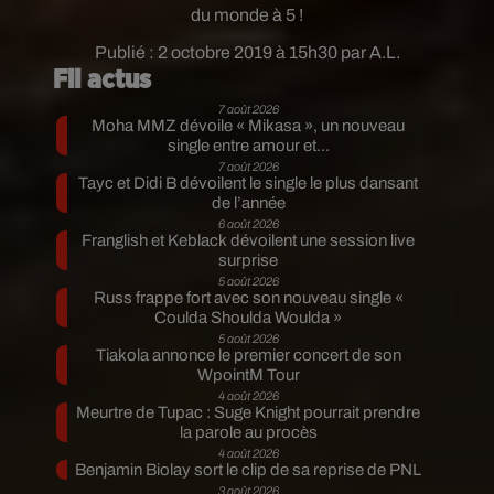
du monde à 5 !
Publié : 2 octobre 2019 à 15h30 par A.L.
Fil actus
7 août 2026
Moha MMZ dévoile « Mikasa », un nouveau
single entre amour et...
7 août 2026
Tayc et Didi B dévoilent le single le plus dansant
de l’année
6 août 2026
Franglish et Keblack dévoilent une session live
surprise
5 août 2026
Russ frappe fort avec son nouveau single «
Coulda Shoulda Woulda »
5 août 2026
Tiakola annonce le premier concert de son
WpointM Tour
4 août 2026
Meurtre de Tupac : Suge Knight pourrait prendre
la parole au procès
4 août 2026
Benjamin Biolay sort le clip de sa reprise de PNL
3 août 2026