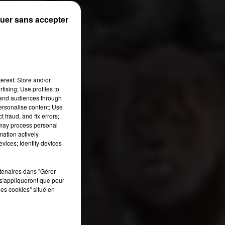
uer sans accepter
erest: Store and/or
tising; Use profiles to
tand audiences through
personalise content; Use
 fraud, and fix errors;
 may process personal
mation actively
vices; Identify devices
rtenaires dans "Gérer
s'appliqueront que pour
les cookies" situé en