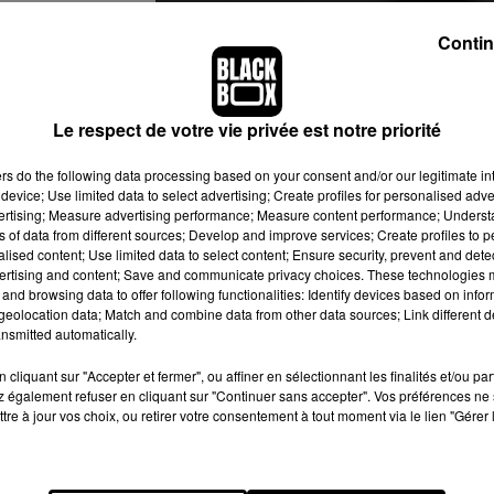
Contin
Le respect de votre vie privée est notre priorité
ers
do the following data processing based on your consent and/or our legitimate int
device; Use limited data to select advertising; Create profiles for personalised adver
vertising; Measure advertising performance; Measure content performance; Unders
ns of data from different sources; Develop and improve services; Create profiles to 
 . . . . . #beach
alised content; Use limited data to select content; Ensure security, prevent and detect
wildlife #outdoors
ertising and content; Save and communicate privacy choices. These technologies
ng #photo #hunting
and browsing data to offer following functionalities: Identify devices based on infor
eolocation data; Match and combine data from other data sources; Link different de
beautiful #hunter
nsmitted automatically.
ldlifephotography
cliquant sur "Accepter et fermer", ou affiner en sélectionnant les finalités et/ou pa
 également refuser en cliquant sur "Continuer sans accepter". Vos préférences ne 
e
29 Sept. 2019 à 1 :26 PDT
tre à jour vos choix, ou retirer votre consentement à tout moment via le lien "Gérer 