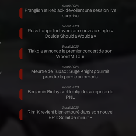
6 août 2026
Franglish et Keblack dévoilent une session live
surprise
5 août 2026
Russ frappe fort avec son nouveau single «
Coulda Shoulda Woulda »
e
5 août 2026
,
Tiakola annonce le premier concert de son
WpointM Tour
4 août 2026
Meurtre de Tupac : Suge Knight pourrait
s
prendre la parole au procès
4 août 2026
Benjamin Biolay sort le clip de sa reprise de
PNL
3 août 2026
Rim’K revient bien entouré dans son nouvel
EP « Soleil de minuit »