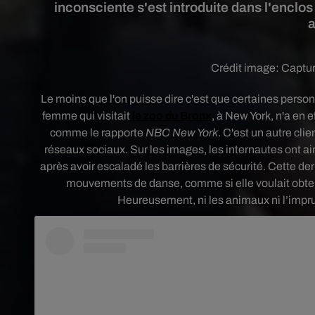
inconsciente s'est introduite dans l'enclos 
Crédit image:
Captu
Le moins que l'on puisse dire c'est que certaines pers
femme qui visitait
le zoo du Bronx
, à New York, n'a en e
comme le rapporte
NBC New York
.
C'est un autre clien
réseaux sociaux. Sur les images, les internautes ont ain
après avoir escaladé les barrières de sécurité. Cette der
mouvements de danse, comme si elle voulait obtenir
Heureusement, n
i les animaux ni l’imp