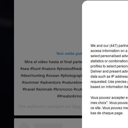
We and
our (447) partn
access information on a 
Voir cette publication sur Instagram
select personalised ad
statistics or combinatio
Mira el video hasta el final parte 2 �x� by @realsobrino
profiles to select person
#sea #hunt #nature #photooftheday #whatgetsyououtdoors #
Deliver and present adv
#deerhunting #ocean #photography #huntingseason #fishi
data such as IP address 
requested; Use precise g
#summer #adventure #naturelovers #animal #bowhunting #
based on information tra
#travel #animals #bronxzoo #cute #naturephotography #wi
##realsobrino art via @hashtagexpert
Vous pouvez accepter en 
mes choix". Vous pouvez
Une publication partagée par
Real Sobrino
(@realsobrino) l
ce site. Vous pouvez met
bas de chaque page.