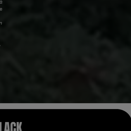
 à
ue
n
,