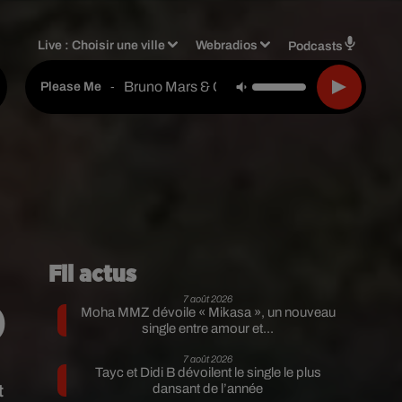
Live :
Choisir une ville
Webradios
Podcasts
Bruno Mars & Cardi B
-
Please Me
Fil actus
7 août 2026
)
Moha MMZ dévoile « Mikasa », un nouveau
single entre amour et...
7 août 2026
Tayc et Didi B dévoilent le single le plus
t
dansant de l’année