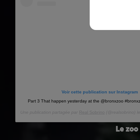
Voir cette publication sur Instagram
Part 3 That happen yesterday at the @bronxzoo #bronxz
Une publication partagée par
Real Sobrino
(@realsobrino) l
Le zoo 