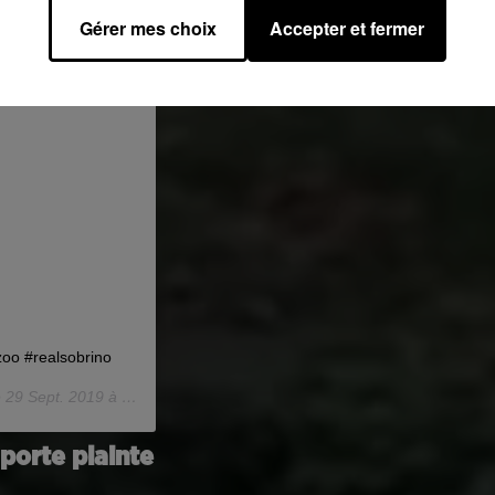
Gérer mes choix
Accepter et fermer
oo #realsobrino
e
29 Sept. 2019 à 6 :49 PDT
porte plainte