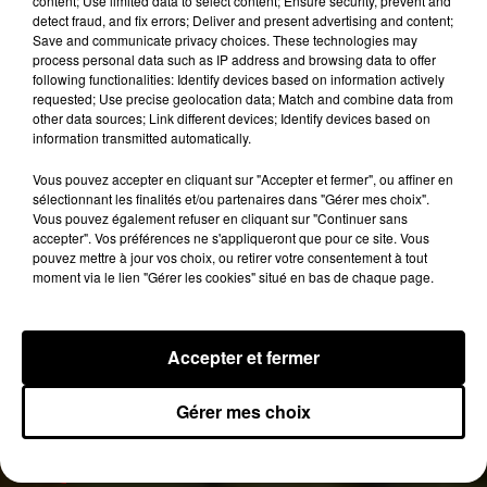
content; Use limited data to select content; Ensure security, prevent and
différents dans le sang !
Le média britannique
detect fraud, and fix errors; Deliver and present advertising and content;
Save and communicate privacy choices. These technologies may
indique que de nombreux internautes chinois ont
process personal data such as IP address and browsing data to offer
commenté ce cas, en affirmant que cela pointe du
following functionalities: Identify devices based on information actively
doigt le manque de connaissances sanitaire et
requested; Use precise geolocation data; Match and combine data from
other data sources; Link different devices; Identify devices based on
médicales de base dans le pays.
information transmitted automatically.
Publié : 21 mars 2019 à 16h00 par Aurélie Amcn
Vous pouvez accepter en cliquant sur "Accepter et fermer", ou affiner en
Fil actus
sélectionnant les finalités et/ou partenaires dans "Gérer mes choix".
7 août 2026
Vous pouvez également refuser en cliquant sur "Continuer sans
Moha MMZ dévoile « Mikasa », un nouveau
accepter". Vos préférences ne s'appliqueront que pour ce site. Vous
single entre amour et...
pouvez mettre à jour vos choix, ou retirer votre consentement à tout
7 août 2026
moment via le lien "Gérer les cookies" situé en bas de chaque page.
Tayc et Didi B dévoilent le single le plus dansant
de l’année
6 août 2026
Franglish et Keblack dévoilent une session live
Accepter et fermer
surprise
5 août 2026
Russ frappe fort avec son nouveau single «
Gérer mes choix
Coulda Shoulda Woulda »
5 août 2026
Tiakola annonce le premier concert de son
WpointM Tour