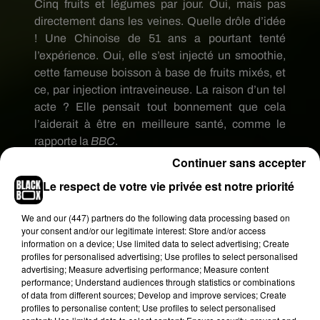
Cinq fruits et légumes par jour.
Oui, mais pas
directement dans les veines.
Quelle drôle d’idée
!
Une Chinoise de 51 ans a pourtant tenté
l’expérience.
Oui, elle s’est injecté un smoothie,
cette fameuse boisson à base de fruits mixés, et
ce, par injection intraveineuse.
La raison d’un tel
acte ?
Elle pensait tout bonnement que cela
l’aiderait à être en meilleure santé, comme le
rapporte la
BBC
.
Continuer sans accepter
Rapidement, elle se plaint de fortes
Le respect de votre vie privée est notre priorité
démangeaisons, de maux de tête et souffre d’une
forte fièvre.
Transférée en urgence à l’hôpital
We and
our (447) partners
do the following data processing based on
universitaire de
Xiangnan
, elle est aussitôt prise
your consent and/or our legitimate interest: Store and/or access
information on a device; Use limited data to select advertising; Create
en charge par les médecins et passe cinq jours en
profiles for personalised advertising; Use profiles to select personalised
soins intensifs.
Son foie, ses reins, ses poumons
advertising; Measure advertising performance; Measure content
et son cœur ont été largement endommagés par
performance; Understand audiences through statistics or combinations
of data from different sources; Develop and improve services; Create
l’injection.
Un membre du personnel médecin
profiles to personalise content; Use profiles to select personalised
déclare même qu’elle avait plus de 20 fruits