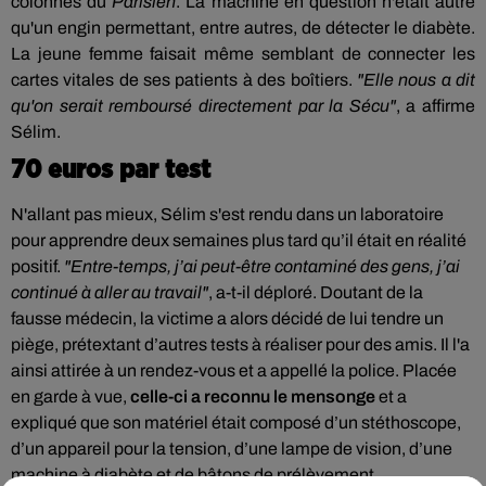
colonnes du
Parisien
. La machine en question n'était autre
qu'un engin permettant, entre autres, de détecter le diabète.
La jeune femme faisait même semblant de connecter les
cartes vitales de ses patients à des boîtiers.
"Elle nous a dit
qu'on serait remboursé directement par la Sécu"
, a affirme
Sélim.
70 euros par test
N'allant pas mieux, Sélim s'est rendu dans un laboratoire
pour apprendre deux semaines plus tard qu’il était en réalité
positif.
"Entre-temps, j’ai peut-être contaminé des gens, j’ai
continué à aller au travail"
, a-t-il déploré. Doutant de la
fausse médecin, l
a victime a alors décidé de lui tendre un
piège, prétextant d’autres tests à réaliser pour des amis. Il l'a
ainsi attirée à un rendez-vous et a appellé la police. Placée
en garde à vue,
celle-ci a reconnu le mensonge
et a
expliqué que son matériel était composé d’un stéthoscope,
d’un appareil pour la tension, d’une lampe de vision, d’une
machine à diabète et de bâtons de prélèvement.