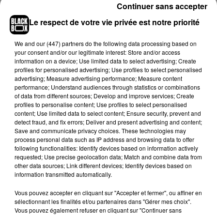
Continuer sans accepter
Si
chaque test réalisé par cette arnaqueuse était facturé 70
Le respect de votre vie privée est notre priorité
euros
, les enquêteurs se sont vite aperçus qu’une trentaine
de plaintes avaient été déposées à son encontre. Elle
We and
our (447) partners
do the following data processing based on
réalisait en effet des escroqueries dans toute la France, sous
your consent and/or our legitimate interest: Store and/or access
ses différents noms et avait même failli se faire recruter par
information on a device; Use limited data to select advertising; Create
profiles for personalised advertising; Use profiles to select personalised
une clinique en Haute-Garonne.
L'Ordre national des
advertising; Measure advertising performance; Measure content
médecins a considéré ces faits comme "gravissimes".
"Cette
performance; Understand audiences through statistics or combinations
personne a clairement mis en danger la sécurité de ses
of data from different sources; Develop and improve services; Create
profiles to personalise content; Use profiles to select personalised
concitoyens, il y a là un enjeu de sécurité publique"
, a déclaré
content; Use limited data to select content; Ensure security, prevent and
l'organisme, cité par
Le Parisien
.
detect fraud, and fix errors; Deliver and present advertising and content;
Save and communicate privacy choices. These technologies may
process personal data such as IP address and browsing data to offer
following functionalities: Identify devices based on information actively
requested; Use precise geolocation data; Match and combine data from
Hip-Hop News
other data sources; Link different devices; Identify devices based on
information transmitted automatically.
Vous pouvez accepter en cliquant sur "Accepter et fermer", ou affiner en
Franglish et Keblack dévoilent une
sélectionnant les finalités et/ou partenaires dans "Gérer mes choix".
session live surprise
Vous pouvez également refuser en cliquant sur "Continuer sans
6 août 2026