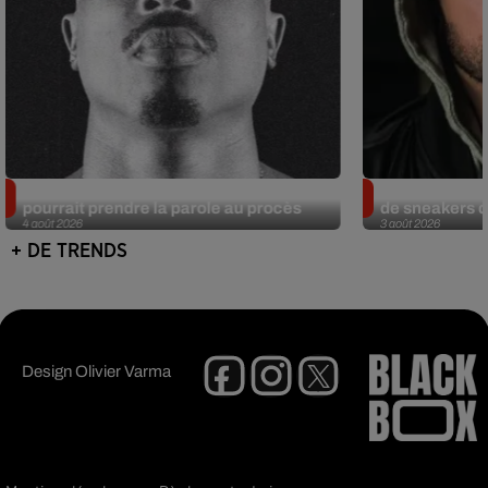
Meurtre de Tupac : Suge Knight
Eminem met a
pourrait prendre la parole au procès
de sneakers de
4 août 2026
3 août 2026
+ DE TRENDS
Design
Olivier Varma