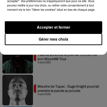
accepter". Vos préférences ne s'appliqueront que pour ce site. Vous
pouvez mettre à jour vos choix, ou retirer votre consentement à tout
moment via le lien "Gérer les cookies" situé en bas de chaque page.
Russ frappe fort avec son nouveau
Accepter et fermer
single « Coulda Shoulda Woulda »
5 août 2026
Gérer mes choix
Tiakola annonce le premier concert de
son WpointM Tour
5 août 2026
Meurtre de Tupac : Suge Knight pourrait
prendre la parole au procès
4 août 2026