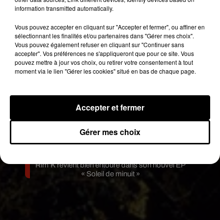
single entre amour et...
information transmitted automatically.
7 août 2026
Tayc et Didi B dévoilent le single le plus dansant
Vous pouvez accepter en cliquant sur "Accepter et fermer", ou affiner en
de l’année
sélectionnant les finalités et/ou partenaires dans "Gérer mes choix".
6 août 2026
Vous pouvez également refuser en cliquant sur "Continuer sans
Franglish et Keblack dévoilent une session live
accepter". Vos préférences ne s'appliqueront que pour ce site. Vous
surprise
pouvez mettre à jour vos choix, ou retirer votre consentement à tout
5 août 2026
moment via le lien "Gérer les cookies" situé en bas de chaque page.
Russ frappe fort avec son nouveau single «
Coulda Shoulda Woulda »
5 août 2026
Tiakola annonce le premier concert de son
Accepter et fermer
WpointM Tour
4 août 2026
Meurtre de Tupac : Suge Knight pourrait prendre
Gérer mes choix
la parole au procès
4 août 2026
Benjamin Biolay sort le clip de sa reprise de PNL
3 août 2026
Rim’K revient bien entouré dans son nouvel EP
« Soleil de minuit »