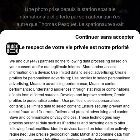
Une photo prise depuis la station spatiale
internationale et offerte par son auteur qui n’est
autre que Thomas Pesquet. Le spationaute avait
posté cette photo le 31 janvier dernier sur les
Continuer sans accepter
réseaux sociaux, titrant « Re-salut Bordeaux !
Le respect de votre vie privée est notre priorité
Aussi belle la nuit que le jour ».
En avril, il avait publié une autre vue de
Bordeaux
,
We and
our (447) partners
do the following data processing based on
titrant cette fois « Bordeaux encore ! Non la
your consent and/or our legitimate interest: Store and/or access
information on a device; Use limited data to select advertising; Create
Garonne ne charrie pas du vin rouge ;) ». Des
profiles for personalised advertising; Use profiles to select personalised
photos prises à 400 km d’altitude.
advertising; Measure advertising performance; Measure content
performance; Understand audiences through statistics or combinations
La mission spatiale du Français avait duré
of data from different sources; Develop and improve services; Create
plusieurs mois, de novembre 2016 à juin dernier.
profiles to personalise content; Use profiles to select personalised
content; Use limited data to select content; Ensure security, prevent and
Publié : 22 décembre 2017 à 14h40 par Florence
detect fraud, and fix errors; Deliver and present advertising and content;
Jaillet
Save and communicate privacy choices. These technologies may
process personal data such as IP address and browsing data to offer
Fil actus
following functionalities: Identify devices based on information actively
7 août 2026
requested; Use precise geolocation data; Match and combine data from
Moha MMZ dévoile « Mikasa », un nouveau
other data sources; Link different devices; Identify devices based on