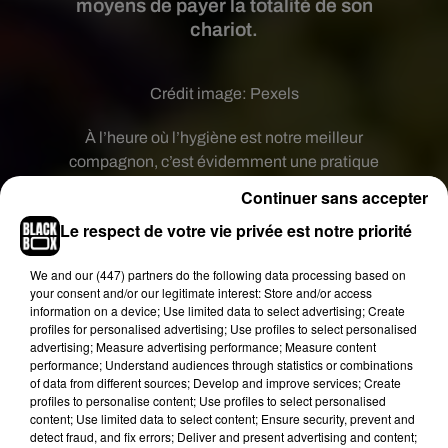
moyens de payer la totalité de son
chariot.
Crédit image:
Pexels
À l’heure où l’hygiène est notre meilleur
compagnon, c’est évidemment une pratique
dangereuse. Aux États-Unis, une femme de 53
Continuer sans accepter
ans a été arrêtée et placée en garde à vue après
Le respect de votre vie privée est notre priorité
avoir léché des produits au beau milieu des
rayons d’un supermarché. La scène plus que
We and
our (447) partners
do the following data processing based on
surprenante s’est déroulée ce mardi en Californie,
your consent and/or our legitimate interest: Store and/or access
dans un magasin de South Lake Tahoe.
information on a device; Use limited data to select advertising; Create
profiles for personalised advertising; Use profiles to select personalised
advertising; Measure advertising performance; Measure content
La californienne avait rempli son chariot de
performance; Understand audiences through statistics or combinations
denrées, dont de la viande et de l’alcool. Au total,
of data from different sources; Develop and improve services; Create
profiles to personalise content; Use profiles to select personalised
elle a tout de même léché l’équivalent de 1 800
content; Use limited data to select content; Ensure security, prevent and
dollars de nourriture mais aussi de bijoux. Une
detect fraud, and fix errors; Deliver and present advertising and content;