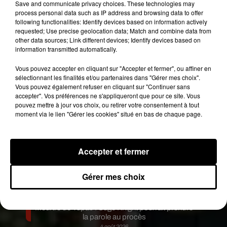
facture qu’elle n’avait pas les moyens de régler.
Save and communicate privacy choices. These technologies may
process personal data such as IP address and browsing data to offer
Pour écarter tout risque de contamination, les
following functionalities: Identify devices based on information actively
produits ont été détruits.
requested; Use precise geolocation data; Match and combine data from
other data sources; Link different devices; Identify devices based on
Publié : 9 avril 2020 à 12h55 par Virgil Bauchaud
information transmitted automatically.
Fil actus
Vous pouvez accepter en cliquant sur "Accepter et fermer", ou affiner en
7 août 2026
Moha MMZ dévoile « Mikasa », un nouveau
sélectionnant les finalités et/ou partenaires dans "Gérer mes choix".
single entre amour et...
Vous pouvez également refuser en cliquant sur "Continuer sans
accepter". Vos préférences ne s'appliqueront que pour ce site. Vous
7 août 2026
Tayc et Didi B dévoilent le single le plus dansant
pouvez mettre à jour vos choix, ou retirer votre consentement à tout
de l’année
moment via le lien "Gérer les cookies" situé en bas de chaque page.
6 août 2026
Franglish et Keblack dévoilent une session live
surprise
5 août 2026
Accepter et fermer
Russ frappe fort avec son nouveau single «
Coulda Shoulda Woulda »
Gérer mes choix
5 août 2026
Tiakola annonce le premier concert de son
WpointM Tour
4 août 2026
Meurtre de Tupac : Suge Knight pourrait prendre
la parole au procès
4 août 2026