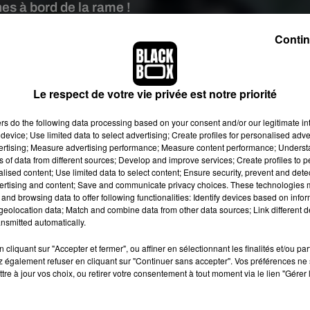
nes à bord de la rame !
Contin
 image:
Pixabay
mun qui
devrait bientôt voir le jour dans les
Pyrénées-Orientale
Le respect de votre vie privée est notre priorité
a société d'événementiel
d'Oversize Events
, comme le relate
La
 les clubs échangistes restent fermés jusqu'à nouvel ordre. "
Des
ers
do the following data processing based on your consent and/or our legitimate int
ent. Ces trains roulent rarement, mais j’ai appris ça et je me su
device; Use limited data to select advertising; Create profiles for personalised adver
vertising; Measure advertising performance; Measure content performance; Unders
égional.
Si elles existent déjà dans des wagons arrêtés, les soiré
ns of data from different sources; Develop and improve services; Create profiles to 
alement prévu en juin, l’évènement n’a pas atteint suffisamment
alised content; Use limited data to select content; Ensure security, prevent and detect
aison des mesures sanitaires.
ertising and content; Save and communicate privacy choices. These technologies
and browsing data to offer following functionalities: Identify devices based on infor
"hot" sur les rails
eolocation data; Match and combine data from other data sources; Link different de
nsmitted automatically.
t 29 août, entre 20 et 25 personnes, essentiellement des couples o
cliquant sur "Accepter et fermer", ou affiner en sélectionnant les finalités et/ou pa
is), seront ainsi attendus pour ce voyage très "hot" de cinq
 également refuser en cliquant sur "Continuer sans accepter". Vos préférences ne 
pour le moment secrète, pour revenir aux alentours de 2h du mati
tre à jour vos choix, ou retirer votre consentement à tout moment via le lien "Gérer 
e sais quelle gare était la plus propice pour monter ce genre de
 regardent le départ ou se mettent sur le trajet. Je veux que ça