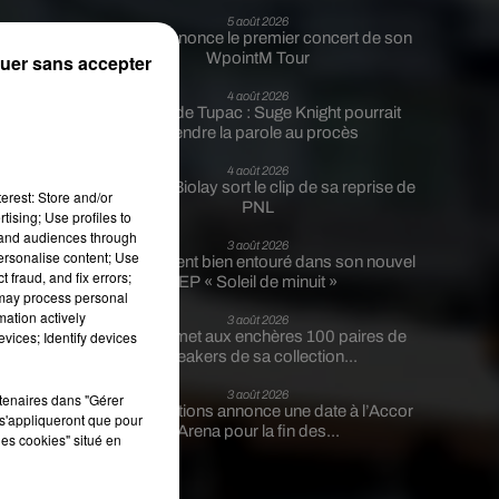
5 août 2026
Tiakola annonce le premier concert de son
WpointM Tour
uer sans accepter
4 août 2026
Meurtre de Tupac : Suge Knight pourrait
s
!
prendre la parole au procès
4 août 2026
Benjamin Biolay sort le clip de sa reprise de
erest: Store and/or
PNL
is
tising; Use profiles to
tand audiences through
es
3 août 2026
personalise content; Use
Rim’K revient bien entouré dans son nouvel
 fraud, and fix errors;
EP « Soleil de minuit »
 may process personal
mation actively
3 août 2026
vices; Identify devices
Eminem met aux enchères 100 paires de
sneakers de sa collection...
u
3 août 2026
rtenaires dans "Gérer
Lena Situations annonce une date à l’Accor
s'appliqueront que pour
n.
Arena pour la fin des...
les cookies" situé en