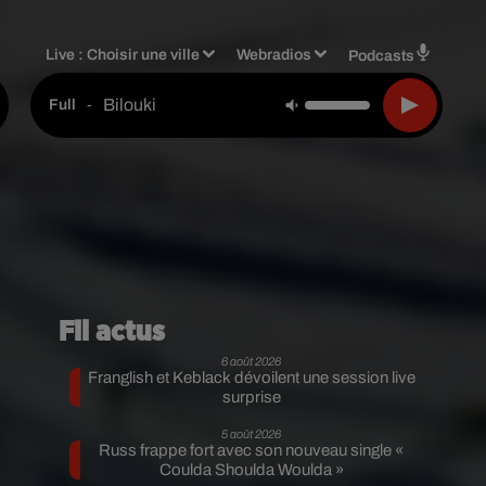
Live :
Choisir une ville
Webradios
Podcasts
Bilouki
-
Full
Fil actus
6 août 2026
Franglish et Keblack dévoilent une session live
surprise
5 août 2026
Russ frappe fort avec son nouveau single «
Coulda Shoulda Woulda »