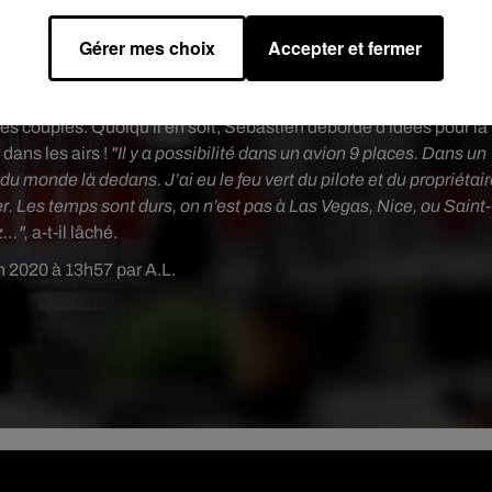
ur le département. En pleine journée, ça peut se faire mais c’est
e se connait et que tout se passe bien, on peut passer 6-7 heures
Gérer mes choix
Accepter et fermer
s mal pour un test"
, a-t-il continué.
oint de restauration
. Côté tarifs, comptez
60 euros
pour une
les couples. Quoiqu'il en soit, Sébastien déborde d'idées pour la
 dans les airs !
"Il y a possibilité dans un avion 9 places. Dans un
 du monde là dedans. J’ai eu le feu vert du pilote et du propriétai
nter. Les temps sont durs, on n’est pas à Las Vegas, Nice, ou Saint-
z…",
a-t-il lâché.
in 2020 à 13h57 par A.L.