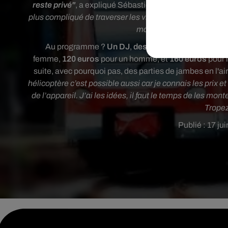
reste privé"
, a expliqué Sébastien à
Actu.fr
.
"On reste s
plus compliqué de traverser les villages. Si tout le mond
mais bon, ce n’est déjà pa
Au programme ?
Un DJ
,
des
écrans, un bar et un p
femme,
120 euros
pour un homme, et
160 euros
pour 
suite, avec pourquoi pas, des parties de jambes en l'air
hélicoptère c’est possible aussi car je connais les prix et
de l’appareil. J’ai les idées, il faut le temps de les mo
Trope
Publié : 17 ju