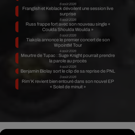
6 août 2026
Franglish et Keblack dévoilent une session live
surprise
5 août 2026
Russ frappe fort avec son nouveau single «
Coulda Shoulda Woulda »
5 août 2026
Tiakola annonce le premier concert de son
WpointM Tour
4 août 2026
Meurtre de Tupac : Suge Knight pourrait prendre
la parole au procès
4 août 2026
Benjamin Biolay sort le clip de sa reprise de PNL
3 août 2026
Rim’K revient bien entouré dans son nouvel EP
« Soleil de minuit »