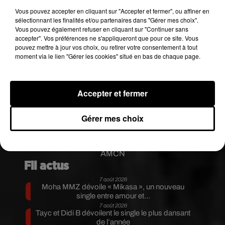
d’alligators.
Vous pouvez accepter en cliquant sur "Accepter et fermer", ou affiner en
L'animal a été pris en charge par l'agence et
sélectionnant les finalités et/ou partenaires dans "Gérer mes choix".
Vous pouvez également refuser en cliquant sur "Continuer sans
servira à la sensibilisation et l'éducation de la
accepter". Vos préférences ne s'appliqueront que pour ce site. Vous
population.
pouvez mettre à jour vos choix, ou retirer votre consentement à tout
moment via le lien "Gérer les cookies" situé en bas de chaque page.
Here's the video of the snake �xÈ found in the
Mustang �xa� yesterday via lifesytle_miami
via Maorblumenfeld on Instagram. Story:
Accepter et fermer
https://t.co/1pnJxPV9GH
pic.twitter.com/h0KInOLSH7
Gérer mes choix
— MyFWC (@MyFWC)
October 30, 2020
Publié : 8 novembre 2020 à 9h45 par Aurélie
AMCN
Fil actus
7 août 2026
Moha MMZ dévoile « Mikasa », un nouveau
single entre amour et...
7 août 2026
Tayc et Didi B dévoilent le single le plus dansant
de l’année