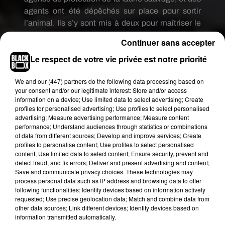
agents ont été dépêchés sur place pour sortir
l’animal. Ils s’y sont mis à deux pour maîtriser le
serpent, assez agité, et le mettre dans un sac en
Continuer sans accepter
plastique blanc (vidéo ci-dessous).
Le respect de votre vie privée est notre priorité
UN PYTHON DE TROIS MÈTRES SOUS LE
CAPOT
We and
our (447) partners
do the following data processing based on
your consent and/or our legitimate interest: Store and/or access
D’après la publication
Facebook
de la FWC, il
information on a device; Use limited data to select advertising; Create
s’agissait d’un python birman mesurant plus de 3
profiles for personalised advertising; Use profiles to select personalised
advertising; Measure advertising performance; Measure content
mètres de long. L’origine de sa présence sous le
performance; Understand audiences through statistics or combinations
capot de la Mustang de ce particulier demeure à
of data from different sources; Develop and improve services; Create
ce jour encore inconnue. «
Comme il fait encore
profiles to personalise content; Use profiles to select personalised
content; Use limited data to select content; Ensure security, prevent and
chaud dans le sud de la Floride, le serpent n’était
detect fraud, and fix errors; Deliver and present advertising and content;
probablement pas dans la voiture pour chercher
Save and communicate privacy choices. These technologies may
de la chaleur
», a déclaré le porte-parole de
process personal data such as IP address and browsing data to offer
following functionalities: Identify devices based on information actively
l’agence à la presse locale, tout en précisant que
requested; Use precise geolocation data; Match and combine data from
l’animal était inoffensif pour l’homme puisqu’il se
other data sources; Link different devices; Identify devices based on
nourrit principalement d’oiseaux, voire même
information transmitted automatically.