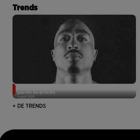
Trends
Meurtre de Tupac : Suge Knight pourrait prendre la
parole au procès
4 août 2026
+ DE TRENDS