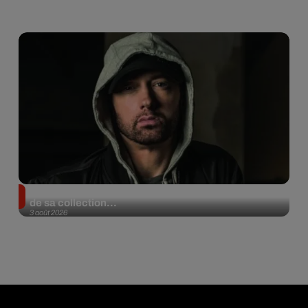
Eminem met aux enchères 100 paires de sneakers
de sa collection...
3 août 2026