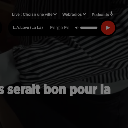
Live :
Choisir une ville
Webradios
Podcasts
Fergie Feat. Yg
-
L.a.love (la La)
 serait bon pour la