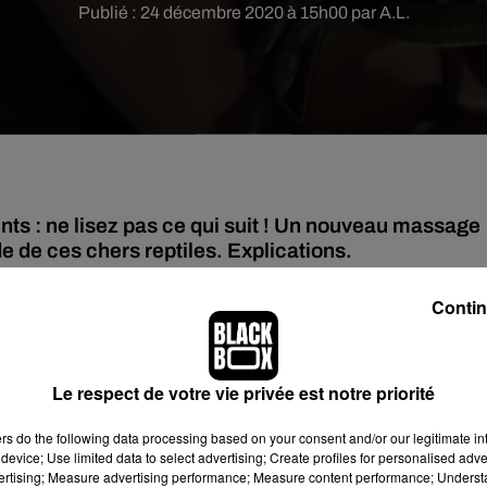
Publié : 24 décembre 2020 à 15h00 par A.L.
nts : ne lisez pas ce qui suit ! Un nouveau massage
de de ces chers reptiles. Explications.
Contin
 peur des serpents lorsqu'on pousse la porte de chez Safwat Sudqi
 En effet, ce professionnel du bien-être utilise des serpents lors d
iles
de toutes les tailles et couleurs s'ondulent sur le corps ou 
Le respect de votre vie privée est notre priorité
 pas !
ers
do the following data processing based on your consent and/or our legitimate int
device; Use limited data to select advertising; Create profiles for personalised adver
vertising; Measure advertising performance; Measure content performance; Unders