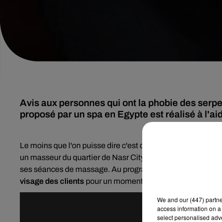
Avis aux personnes qui ont la phobie des serpe
proposé par un spa en Egypte est réalisé à l'ai
Le moins que l'on puisse dire c'est qu'il ne faut pas avoir
un masseur du quartier de Nasr City, au Caire, en
Egypte
.
ses séances de massage. Au programme ?
Plusieurs rept
visage des clients
pour un moment de détente assuré...ou
We and
our (447) partn
access information on a 
select personalised ad