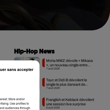
Hip-Hop News
Moha MMZ dévoile « Mikasa
», un nouveau single entre
uer sans accepter
7 août 2026
amour et...
,
e
Tayc et Didi B dévoilent le
le
single le plus dansant de
7 août 2026
l’année
erest: Store and/or
Franglish et Keblack dévoilent
tising; Use profiles to
une session live surprise
tand audiences through
6 août 2026