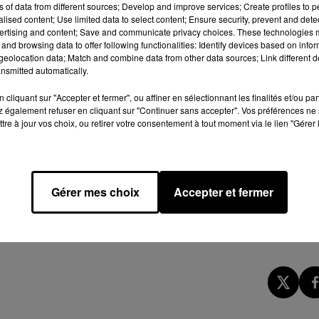
ns of data from different sources; Develop and improve services; Create profiles to 
alised content; Use limited data to select content; Ensure security, prevent and detect
ertising and content; Save and communicate privacy choices. These technologies
and browsing data to offer following functionalities: Identify devices based on infor
eolocation data; Match and combine data from other data sources; Link different de
nsmitted automatically.
cliquant sur "Accepter et fermer", ou affiner en sélectionnant les finalités et/ou pa
 également refuser en cliquant sur "Continuer sans accepter". Vos préférences ne 
tre à jour vos choix, ou retirer votre consentement à tout moment via le lien "Gérer 
Gérer mes choix
Accepter et fermer
pour la santé : s
elon ce physiothérapeute, ils augmenteraient le
 Les risques ? A priori aucun. Ces massages d'un nouveau
non venimeux. À tester, donc !