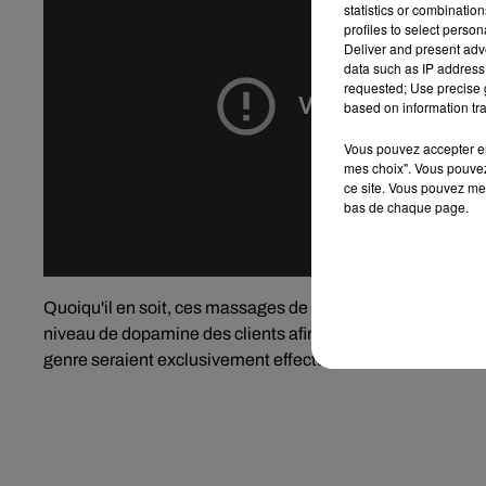
statistics or combinatio
profiles to select person
Deliver and present adv
data such as IP address 
requested; Use precise g
based on information tra
Vous pouvez accepter en 
mes choix". Vous pouvez
ce site. Vous pouvez met
bas de chaque page.
Quoiqu'il en soit, ces massages de serpents seraient bons 
niveau de dopamine des clients afin de réduire l'anxiété.
genre
seraient exclusivement effectués avec des serpents 