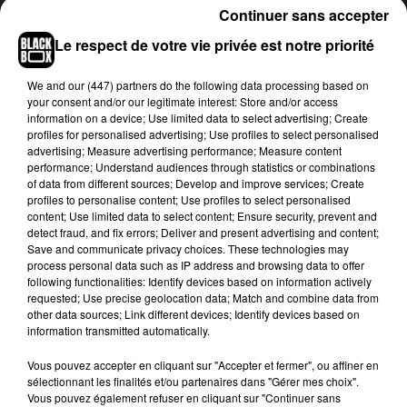
minutes.
Continuer sans accepter
Trois minutes pour booster le
Le respect de votre vie privée est notre priorité
plaisir
We and
our (447) partners
do the following data processing based on
Ainsi, pour atteindre le septième ciel, il suffirait de
your consent and/or our legitimate interest: Store and/or access
bien questionner son/sa partenaire.
1/
Comment
information on a device; Use limited data to select advertising; Create
profiles for personalised advertising; Use profiles to select personalised
aimerais-tu que je te touche ?
et
2/ Comment
advertising; Measure advertising performance; Measure content
aimerais-tu me toucher ?
. Le but du jeu est donc
performance; Understand audiences through statistics or combinations
que l'autre face en sorte de répondre à nos désirs
of data from different sources; Develop and improve services; Create
profiles to personalise content; Use profiles to select personalised
pendant une durée approximative de trois
content; Use limited data to select content; Ensure security, prevent and
minutes, avant d'inverser les rôles. Les
detect fraud, and fix errors; Deliver and present advertising and content;
spécialistes recommandent tout de même de
Save and communicate privacy choices. These technologies may
process personal data such as IP address and browsing data to offer
débuter le jeu par des carresses douces et non
following functionalities: Identify devices based on information actively
d'attaquer d'emblée par des attouchements aux
requested; Use precise geolocation data; Match and combine data from
parties génitales.
"Cette méthode très simple
other data sources; Link different devices; Identify devices based on
information transmitted automatically.
donne lieu à de nombreuses idées plus profondes
sur la confiance, le consentement, les échanges
Vous pouvez accepter en cliquant sur "Accepter et fermer", ou affiner en
et les interactions avec les autres",
explique l'un
sélectionnant les finalités et/ou partenaires dans "Gérer mes choix".
Vous pouvez également refuser en cliquant sur "Continuer sans
des spécialistes. Carolyn
Cowan
ajoute qu'elle