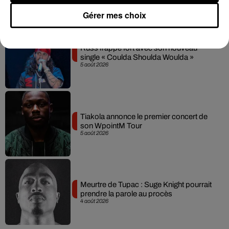
Gérer mes choix
Russ frappe fort avec son nouveau
single « Coulda Shoulda Woulda »
5 août 2026
Tiakola annonce le premier concert de
son WpointM Tour
5 août 2026
Meurtre de Tupac : Suge Knight pourrait
prendre la parole au procès
4 août 2026