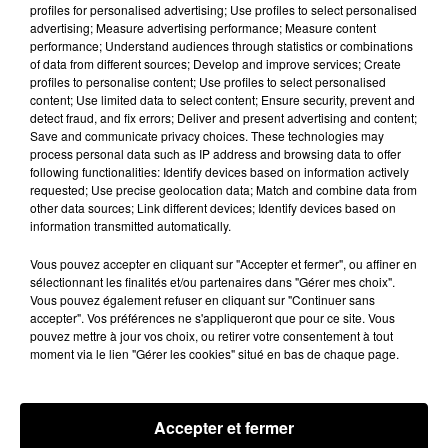
profiles for personalised advertising; Use profiles to select personalised
advertising; Measure advertising performance; Measure content
performance; Understand audiences through statistics or combinations
of data from different sources; Develop and improve services; Create
Hip-Hop News
profiles to personalise content; Use profiles to select personalised
content; Use limited data to select content; Ensure security, prevent and
detect fraud, and fix errors; Deliver and present advertising and content;
Save and communicate privacy choices. These technologies may
Moha MMZ dévoile « Mikasa », un
process personal data such as IP address and browsing data to offer
nouveau single entre amour et...
following functionalities: Identify devices based on information actively
7 août 2026
requested; Use precise geolocation data; Match and combine data from
other data sources; Link different devices; Identify devices based on
information transmitted automatically.
Vous pouvez accepter en cliquant sur "Accepter et fermer", ou affiner en
Tayc et Didi B dévoilent le single le plus
sélectionnant les finalités et/ou partenaires dans "Gérer mes choix".
dansant de l’année
Vous pouvez également refuser en cliquant sur "Continuer sans
7 août 2026
accepter". Vos préférences ne s'appliqueront que pour ce site. Vous
pouvez mettre à jour vos choix, ou retirer votre consentement à tout
moment via le lien "Gérer les cookies" situé en bas de chaque page.
Franglish et Keblack dévoilent une
Accepter et fermer
session live surprise
6 août 2026