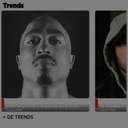
Trends
Meurtre de Tupac : Suge Knight
Eminem met a
pourrait prendre la parole au procès
de sneakers de
4 août 2026
3 août 2026
+ DE TRENDS