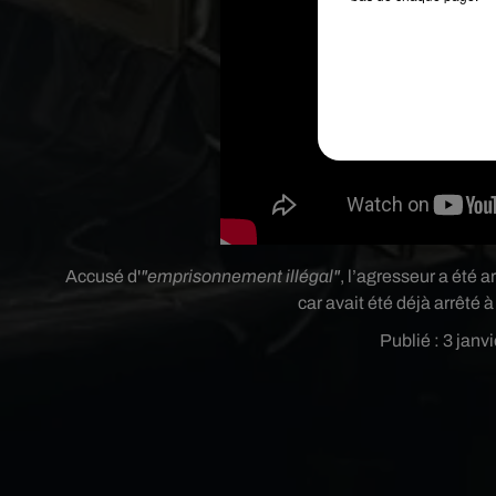
Accusé d'
"emprisonnement illégal"
, l’agresseur a été a
car avait été déjà arrêté 
Publié : 3 janv