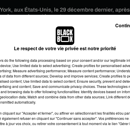
ork, aux États-Unis, le 29 décembre dernier, après
une femme devant les autres voyageurs.
Contin
 image:
Pixabay
 Le 29 décembre dernier, dans une rame du métro de
Le respect de votre vie privée est notre priorité
New York
,
u
n
étant Sonny Alloway, a tenté l'impensable : kidnapper une fem
ers
do the following data processing based on your consent and/or our legitimate int
mé la scène sur son téléphone portable et l'a partagée sur Internet
device; Use limited data to select advertising; Create profiles for personalised adver
rs fois la jambe et le pied de la victime qui semble s'être endormi
vertising; Measure advertising performance; Measure content performance; Unders
tuée dans le Bronx,
l’homme profite alors que les portes s’ouvre
ns of data from different sources; Develop and improve services; Create profiles to 
alised content; Use limited data to select content; Ensure security, prevent and detect
ver en dehors de la rame
. Il la pose ensuite sur un banc sur le qu
ertising and content; Save and communicate privacy choices. These technologies
ient finalement à s’extirper et retourne dans le métro. Les témoi
and browsing data to offer following functionalities: Identify devices based on infor
ent l'agresseur qui prend rapidement la fuite.
eolocation data; Match and combine data from other data sources; Link different de
nsmitted automatically.
cliquant sur "Accepter et fermer", ou affiner en sélectionnant les finalités et/ou pa
 également refuser en cliquant sur "Continuer sans accepter". Vos préférences ne 
tre à jour vos choix, ou retirer votre consentement à tout moment via le lien "Gérer 