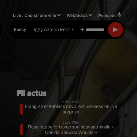
Live :
Choisir une ville
Webradios
Podcasts
Iggy Azalea Feat. Charli Xcx
-
Fancy
Fil actus
6 août 2026
Franglish et Keblack dévoilent une session live
surprise
5 août 2026
Russ frappe fort avec son nouveau single «
Coulda Shoulda Woulda »