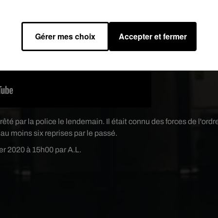
Gérer mes choix
Accepter et fermer
rrêté par la police le lendemain. Il était connu des forces de l'ordr
à au moins six reprises par le passé.
ier 2020 à 15h00 par A.L.