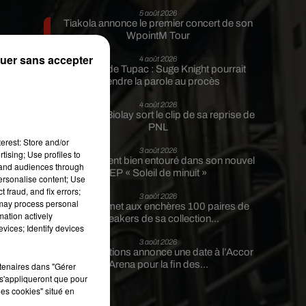
5 août 2026
Tiakola annonce le premier concert de son
WpointM Tour
uer sans accepter
4 août 2026
Meurtre de Tupac : Suge Knight pourrait
prendre la parole au procès
4 août 2026
Benjamin Biolay sort le clip de sa reprise de
PNL
me
erest: Store and/or
.
3 août 2026
tising; Use profiles to
e
Rim’K revient bien entouré dans son nouvel
tand audiences through
EP « Soleil de minuit »
nt
personalise content; Use
 fraud, and fix errors;
ai
3 août 2026
 may process personal
Eminem met aux enchères 100 paires de
ns
mation actively
sneakers de sa collection...
vices; Identify devices
3 août 2026
Lena Situations annonce une date à l’Accor
Arena pour la fin des...
rtenaires dans "Gérer
s'appliqueront que pour
les cookies" situé en