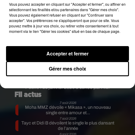
Vous pouvez accepter en cliquant sur "Accepter et fermer", ou affiner en
embrasses ta maîtresse et que tu réalises que
sélectionnant les finalités et/ou partenaires dans "Gérer mes choix".
ton mariage est terminé car tu as été filmé"
, a
Vous pouvez également refuser en cliquant sur "Continuer sans
écrit en légende Roger Gonzalez, très amusé.
accepter". Vos préférences ne s'appliqueront que pour ce site. Vous
pouvez mettre à jour vos choix, ou retirer votre consentement à tout
Bien entendu, rien ne permet de confirmer que
moment via le lien "Gérer les cookies" situé en bas de chaque page.
l'homme a effectivement été pris en flagrant délit
d'infidélité. Malgré tout, certains internautes
curieux ont remarqué que la femme affichée sur le
Accepter et fermer
profil Facebook de l'homme en question, n'était
pas la même que celles sur ces images tournées
Gérer mes choix
au stade et visionnées par des millions de
téléspectateurs.
Publié : 21 janvier 2020 à 13h00 par A.L.
Fil actus
7 août 2026
Moha MMZ dévoile « Mikasa », un nouveau
single entre amour et...
7 août 2026
Tayc et Didi B dévoilent le single le plus dansant
de l’année
6 août 2026