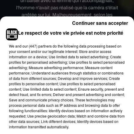
un baiser avec la femme qui l'accompagnait,
l'homme n'avait pas réalisé que la caméra s'était
arrêtée sur lui. Malheureusement, selon les
Continuer sans accepter
internautes, l'hypothèse la plus probable est que
c
e couple en question n'était apparemment pas
Le respect de votre vie privée est notre priorité
censé être exposé à la vue de tous
, comme en
témoigne la réaction extrêmement gênée du
We and
our (447) partners
do the following data processing based on
supporter, qui a rapidement retiré son bras des
your consent and/or our legitimate interest: Store and/or access
information on a device; Use limited data to select advertising; Create
épaules de sa partenaire en faisant comme s'il ne
profiles for personalised advertising; Use profiles to select personalised
connaissait pas la demoiselle à côté de lui.
advertising; Measure advertising performance; Measure content
performance; Understand audiences through statistics or combinations
When you kiss your side chick and realize your
of data from different sources; Develop and improve services; Create
marriage is over cuz you're on camera �x€x€xÂ
profiles to personalise content; Use profiles to select personalised
content; Use limited data to select content; Ensure security, prevent and
detect fraud, and fix errors; Deliver and present advertising and content;
pic.twitter.com/JaETF4sYhD
Save and communicate privacy choices. These technologies may
process personal data such as IP address and browsing data to offer
— Roger Gonzalez (@RGonzalezCBS)
January
following functionalities: Identify devices based on information actively
19, 2020
requested; Use precise geolocation data; Match and combine data from
other data sources; Link different devices; Identify devices based on
Un journaliste de
CBS Sports
a notamment relayé
information transmitted automatically.
cette scène hilarante sur Twitter.
"Quand tu