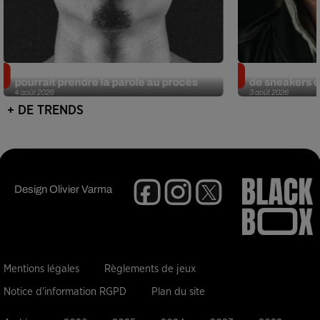
Meurtre de Tupac : Suge Knight
Eminem met a
pourrait prendre la parole au procès
de sneakers de
4 août 2026
3 août 2026
+ DE TRENDS
Design
Olivier Varma
Mentions légales
Règlements de jeux
Notice d'information RGPD
Plan du site