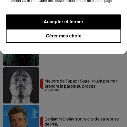
moment via le lien "Gérer les cookies" situé en bas de chaque page.
Russ frappe fort avec son nouveau
single « Coulda Shoulda Woulda »
5 août 2026
Accepter et fermer
Gérer mes choix
Tiakola annonce le premier concert de
son WpointM Tour
5 août 2026
Meurtre de Tupac : Suge Knight pourrait
prendre la parole au procès
4 août 2026
Benjamin Biolay sort le clip de sa reprise
de PNL