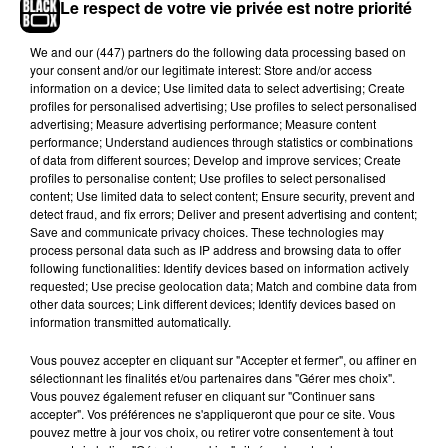
Le respect de votre vie privée est notre priorité
et sont venus le chercher à l’hôpital. Et là… Stupeur ! Ils se
sont retrouvés face à un inconnu. Une enquête vient d’être
We and
our (447) partners
do the following data processing based on
ouverte. «
Si le laxisme est constaté de la part de l’hôpital,
your consent and/or our legitimate interest: Store and/or access
information on a device; Use limited data to select advertising; Create
nous prendrons des mesures strictes. Mais il me semble que
profiles for personalised advertising; Use profiles to select personalised
la confusion ait été créée par les documents des deux
advertising; Measure advertising performance; Measure content
familles…
», a assure le département de la santé à la presse
performance; Understand audiences through statistics or combinations
of data from different sources; Develop and improve services; Create
locale.
profiles to personalise content; Use profiles to select personalised
content; Use limited data to select content; Ensure security, prevent and
detect fraud, and fix errors; Deliver and present advertising and content;
Save and communicate privacy choices. These technologies may
process personal data such as IP address and browsing data to offer
Hip-Hop News
following functionalities: Identify devices based on information actively
requested; Use precise geolocation data; Match and combine data from
other data sources; Link different devices; Identify devices based on
information transmitted automatically.
Franglish et Keblack dévoilent une
session live surprise
Vous pouvez accepter en cliquant sur "Accepter et fermer", ou affiner en
6 août 2026
sélectionnant les finalités et/ou partenaires dans "Gérer mes choix".
Vous pouvez également refuser en cliquant sur "Continuer sans
accepter". Vos préférences ne s'appliqueront que pour ce site. Vous
pouvez mettre à jour vos choix, ou retirer votre consentement à tout