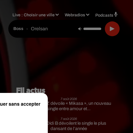
Live :
Choisir une ville
Webradios
Podcasts
Orelsan
-
Boss
Fil actus
7 août 2026
uer sans accepter
Moha MMZ dévoile « Mikasa », un nouveau
single entre amour et...
7 août 2026
Tayc et Didi B dévoilent le single le plus
dansant de l’année