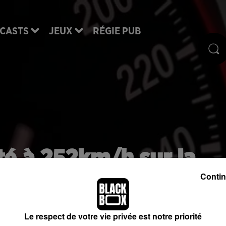
CASTS
JEUX
RÉGIE PUB
é à 252km/h sur la
bordelaise
Contin
Le respect de votre vie privée est notre priorité
credi après midi en gros excès de vitesse.