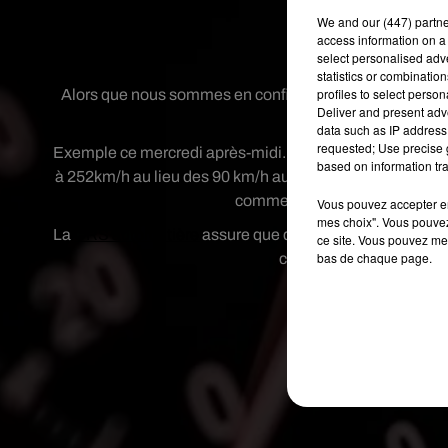
We and
our (447) partn
access information on a 
Crédit
select personalised ad
statistics or combinatio
profiles to select person
Alors que nous sommes en confinement et que les routes
Deliver and present adv
limita
data such as IP address 
requested; Use precise g
Exemple ce mercredi après-midi. Un homme de 28 ans a ét
based on information tra
à 252km/h au lieu des 90 km/h autorisés. Pire encore, l’h
comme l’expliquent nos confr
Vous pouvez accepter en 
mes choix". Vous pouvez
La
CRS autoroutière
assure que d’autres excès de vitess
ce site. Vous pouvez met
bas de chaque page.
contrôles vont être renf
Publié : 26 mars 2