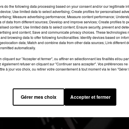
ers
do the following data processing based on your consent and/or our legitimate int
device; Use limited data to select advertising; Create profiles for personalised adver
 image:
pixabay
vertising; Measure advertising performance; Measure content performance; Unders
ns of data from different sources; Develop and improve services; Create profiles to 
alised content; Use limited data to select content; Ensure security, prevent and detect
 sont dégagées, certains en profitent pour ne pas respecter le
ertising and content; Save and communicate privacy choices. These technologies
tions de vitesse.
and browsing data to offer following functionalities: Identify devices based on infor
eolocation data; Match and combine data from other data sources; Link different de
é arrêté à hauteur de Pessac sur la rocade Bordelaise. Il roula
nsmitted automatically.
omme avait un permis probatoire qui lui a été retiré sur le champ
ères de
Sud Ouest
dans l’édition du jour.
cliquant sur "Accepter et fermer", ou affiner en sélectionnant les finalités et/ou pa
 également refuser en cliquant sur "Continuer sans accepter". Vos préférences ne 
e ont été constatés sur la rocade bordelaise. Par conséquent, l
tre à jour vos choix, ou retirer votre consentement à tout moment via le lien "Gérer 
orcés dans les jours qui viennent.
020 à 7h14 par Laure Deville
Gérer mes choix
Accepter et fermer