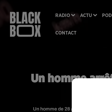
RADIO
ACTU
POD
CONTACT
Un homme arrêt
rocade 
Un homme de 28 ans a été arrêté mer