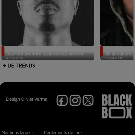
Meurtre de Tupac : Suge Knight
Eminem met a
pourrait prendre la parole au procès
de sneakers de
4 août 2026
3 août 2026
+ DE TRENDS
Design
Olivier Varma
Mentions légales
Règlements de jeux