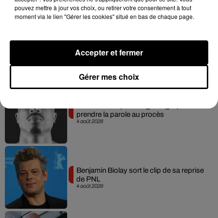
pouvez mettre à jour vos choix, ou retirer votre consentement à tout
moment via le lien "Gérer les cookies" situé en bas de chaque page.
Tiakola annonce le premier concert de
son WpointM Tour
Accepter et fermer
5 août 2026
Gérer mes choix
Meurtre de Tupac : Suge Knight pourrait
prendre la parole au procès
4 août 2026
Benjamin Biolay sort le clip de sa reprise
de PNL
4 août 2026