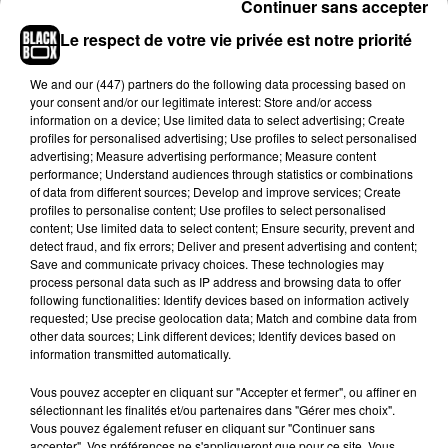
Continuer sans accepter
Le respect de votre vie privée est notre priorité
Voir cette publication sur Instagram
We and
our (447) partners
do the following data processing based on
your consent and/or our legitimate interest: Store and/or access
Une publication partagée par Lacrim (@officielacrim)
information on a device; Use limited data to select advertising; Create
profiles for personalised advertising; Use profiles to select personalised
advertising; Measure advertising performance; Measure content
Pour les plus intéressés, les deux produits sont d'orès et déjà
performance; Understand audiences through statistics or combinations
disponibles
juste ici
aux prix de 25€ pour le t-shirt et 45€ pour
of data from different sources; Develop and improve services; Create
le sweat. L'intégralité des recettes sera reversée à
profiles to personalise content; Use profiles to select personalised
content; Use limited data to select content; Ensure security, prevent and
l'
association d'aide humanitaire française fondée en 1864.
detect fraud, and fix errors; Deliver and present advertising and content;
Save and communicate privacy choices. These technologies may
process personal data such as IP address and browsing data to offer
following functionalities: Identify devices based on information actively
requested; Use precise geolocation data; Match and combine data from
Hip-Hop News
other data sources; Link different devices; Identify devices based on
information transmitted automatically.
Vous pouvez accepter en cliquant sur "Accepter et fermer", ou affiner en
Russ frappe fort avec son nouveau
sélectionnant les finalités et/ou partenaires dans "Gérer mes choix".
single « Coulda Shoulda Woulda »
Vous pouvez également refuser en cliquant sur "Continuer sans
5 août 2026
accepter". Vos préférences ne s'appliqueront que pour ce site. Vous