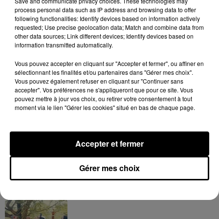
Save and communicate privacy choices. These technologies may
process personal data such as IP address and browsing data to offer
following functionalities: Identify devices based on information actively
Voir cette publication sur Instagram
requested; Use precise geolocation data; Match and combine data from
other data sources; Link different devices; Identify devices based on
Une publication partagée par Beograd (@dnevnadozabeograda)
information transmitted automatically.
Une chose est sûre : le garçonnet est reparti
du court
Vous pouvez accepter en cliquant sur "Accepter et fermer", ou affiner en
sélectionnant les finalités et/ou partenaires dans "Gérer mes choix".
Philippe-Chatrier avec des étoiles plein les yeux !
Vous pouvez également refuser en cliquant sur "Continuer sans
accepter". Vos préférences ne s'appliqueront que pour ce site. Vous
pouvez mettre à jour vos choix, ou retirer votre consentement à tout
moment via le lien "Gérer les cookies" situé en bas de chaque page.
Hip-Hop News
Accepter et fermer
Moha MMZ dévoile « Mikasa », un
Gérer mes choix
nouveau single entre amour et...
7 août 2026