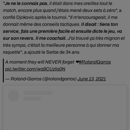
"
Je ne le connais pas
, il était dans mes oreilles tout le
match, encore plus quand j'étais mené deux sets à zéro",
a
confié Djokovic après le tournoi. "
Il m'encourageait, il me
donnait même des conseils tactiques.
Il disait : tiens ton
service, fais une première facile et ensuite dicte le jeu, va
sur son revers. Il me coachait.
J'ai trouvé ça très mignon et
très sympa, c'était la meilleure personne à qui donner ma
raquette"
, a ajouté le Serbe de 34 ans.
A moment they will NEVER forget ❤
#RolandGarros
pic.twitter.com/wa9CUzta0N
— Roland-Garros (@rolandgarros)
June 13, 2021