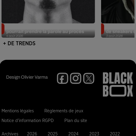
Meurtre de Tupac : Suge Knight
Eminem met a
pourrait prendre la parole au procès
de sneakers de
4 août 2026
3 août 2026
+ DE TRENDS
Design
Olivier Varma
Mentions légales
Règlements de jeux
Notice d'information RGPD
Plan du site
Archives
2026
2025
2024
2023
2022