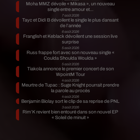
Moha MMZ dévoile « Mikasa », un nouveau
single entre amour et...
7 août 2026
Tayc et Didi B dévoilent le single le plus dansant
de l’année
6 août 2026
Franglish et Keblack dévoilent une session live
surprise
5 août 2026
Russ frappe fort avec son nouveau single «
Coulda Shoulda Woulda »
5 août 2026
Tiakola annonce le premier concert de son
WpointM Tour
4 août 2026
Meurtre de Tupac : Suge Knight pourrait prendre
la parole au procès
4 août 2026
Benjamin Biolay sort le clip de sa reprise de PNL
3 août 2026
Rim’K revient bien entouré dans son nouvel EP
« Soleil de minuit »