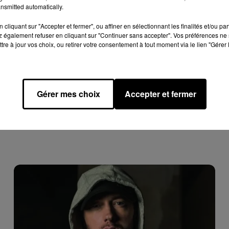
nsmitted automatically.
sibilité de se lever »
doivent se tenir au Dôme de Marseille. A
cliquant sur "Accepter et fermer", ou affiner en sélectionnant les finalités et/ou pa
 également refuser en cliquant sur "Continuer sans accepter". Vos préférences ne 
tre à jour vos choix, ou retirer votre consentement à tout moment via le lien "Gérer 
timiste »
pour la tenue des festivals et spectacles assis d’ici ce
e »
pour les spectacles debout. Pilotés par l’Inserm, les différent
rès prochainement.
Une incertitude qui a déjà poussé le festival
Gérer mes choix
Accepter et fermer