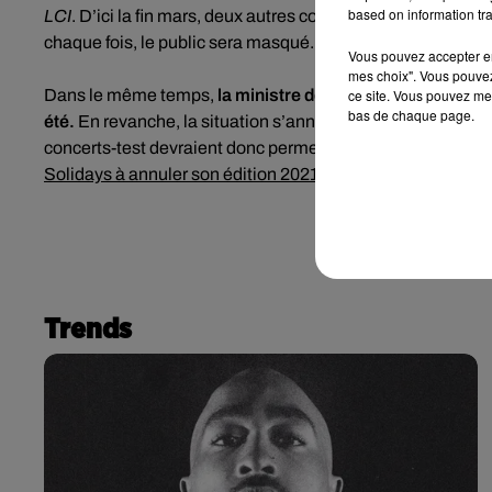
based on information tra
LCI
. D’ici la fin mars, deux autres concerts assis
« avec pos
chaque fois, le public sera masqué.
Vous pouvez accepter en 
mes choix". Vous pouvez
ce site. Vous pouvez met
Dans le même temps,
la ministre de la Culture se dit
« op
bas de chaque page.
été.
En revanche, la situation s’annonce
« plus compliqué
concerts-test devraient donc permettre d’en savoir plus t
Solidays à annuler son édition 2021.
Trends