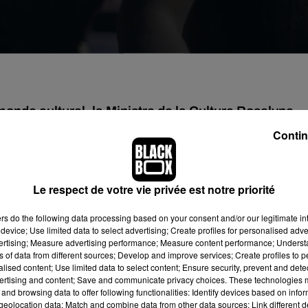
monde culturel, la Ministre de la Culture Roselyne
 ailleurs les contours de trois concerts expérimenta
Contin
d'eux doit avoir lieu à Paris.
r : celui d’aller voir ses artistes préférés sur scène et s’épuis
Le respect de votre vie privée est notre priorité
rapidement le chemin des concerts, les prochaines semaines
ers
do the following data processing based on your consent and/or our legitimate int
démie, dont dépendra une éventuelle reprise des activités
device; Use limited data to select advertising; Create profiles for personalised adver
és depuis plusieurs semaines, ils se concrétisent. Lundi 15 févrie
vertising; Measure advertising performance; Measure content performance; Unders
 expérimentations.
ns of data from different sources; Develop and improve services; Create profiles to 
alised content; Use limited data to select content; Ensure security, prevent and detect
ertising and content; Save and communicate privacy choices. These technologies
ebout se tiendra au mois d’avril à l’AccorArena de Bercy, à
and browsing data to offer following functionalities: Identify devices based on infor
tives ne seraient pas filtrées »
, indique Roselyne Bachelot sur
eolocation data; Match and combine data from other data sources; Link different de