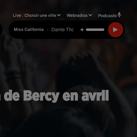
Live :
Choisir une ville
Webradios
Podcasts
Dante Thomas Feat. Pras Michel
-
Miss California
 de Bercy en avril