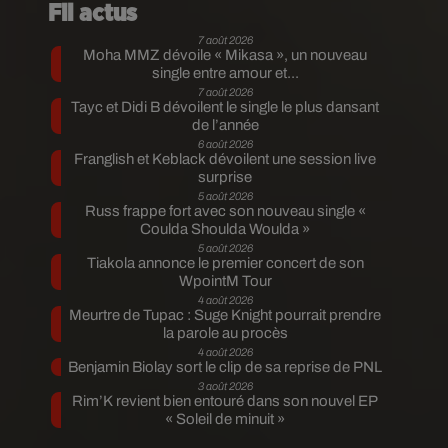
Fil actus
7 août 2026
Moha MMZ dévoile « Mikasa », un nouveau
single entre amour et...
7 août 2026
Tayc et Didi B dévoilent le single le plus dansant
de l’année
6 août 2026
Franglish et Keblack dévoilent une session live
surprise
5 août 2026
Russ frappe fort avec son nouveau single «
Coulda Shoulda Woulda »
5 août 2026
Tiakola annonce le premier concert de son
WpointM Tour
4 août 2026
Meurtre de Tupac : Suge Knight pourrait prendre
la parole au procès
4 août 2026
Benjamin Biolay sort le clip de sa reprise de PNL
3 août 2026
Rim’K revient bien entouré dans son nouvel EP
« Soleil de minuit »