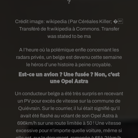
?
Crédit image:
wikipedia (Par Céréales Killer; �
Transféré de fr.wikipedia à Commons. Transfer
was stated to be ma
A l’heure où la polémique enfle concernant les
radars privés, un belge est devenu cette semaine
le héros d’une histoire à peine croyable.
Est-ce un avion ? Une fusée ? Non, c’est
une Opel Astra
Un conducteur belge a été très surpris en recevant
un PV pour excès de vitesse sur la commune de
Quiévrain. Sur le courrier, il lui était signifié qu’il
avait été flashé au volant de son Opel Astra à
696km/h sur une route limitée à 50 ! Une vitesse
excessive pour n’importe quelle voiture, même si
elle est, sur le document, ramenée à 654,24km/h.