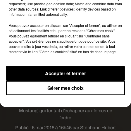
requested; Use precise geolocation data; Match and combine data from
other data sources; Link different devices; Identify devices based on
information transmitted automatically.
Vous pouvez accepter en cliquant sur "Accepter et fermer", ou affiner en
sélectionnant les finalités et/ou partenaires dans "Gérer mes choix".
Vous pouvez également refuser en cliquant sur "Continuer sans
Conscient qu’une erreur s’était probablement
accepter". Vos préférences ne s'appliqueront que pour ce site. Vous
glissée dans la procédure, l’homme âgé d’une
pouvez mettre à jour vos choix, ou retirer votre consentement à tout
moment via le lien "Gérer les cookies" situé en bas de chaque page.
trentaine d’années s’est rendu au commissariat
local pour faire part de son étonnement. Il
s’agissait bien évidement d’une erreur
Accepter et fermer
d’encodage, la vitesse réelle du conducteur était
plus proche des 60km/h que des 700 !
Gérer mes choix
Le record du plus grand excès de vitesse, sans
erreur d’encodage, serait de 334km/h. Un record
détenu par un américain, au volant d’une Ford
Mustang, qui tentait d’échapper aux forces de
l’ordre.
Publié : 6 mai 2018 à 16h45 par Stéphane Hubert