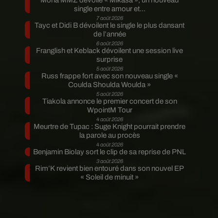
Moha MMZ dévoile « Mikasa », un nouveau
single entre amour et...
7 août 2026
Tayc et Didi B dévoilent le single le plus dansant
de l’année
6 août 2026
Franglish et Keblack dévoilent une session live
surprise
5 août 2026
Russ frappe fort avec son nouveau single «
Coulda Shoulda Woulda »
5 août 2026
Tiakola annonce le premier concert de son
WpointM Tour
4 août 2026
Meurtre de Tupac : Suge Knight pourrait prendre
la parole au procès
4 août 2026
Benjamin Biolay sort le clip de sa reprise de PNL
3 août 2026
Rim’K revient bien entouré dans son nouvel EP
« Soleil de minuit »