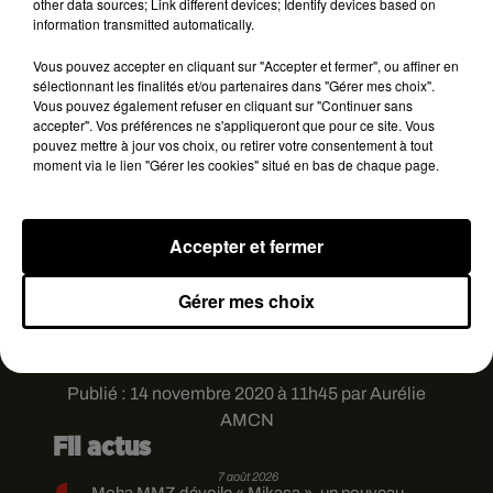
other data sources; Link different devices; Identify devices based on
vidéo n’a rien d’anormal. C’est un alligator de
information transmitted automatically.
bonne taille, prêt pour une promenade
». De plus,
Vous pouvez accepter en cliquant sur "Accepter et fermer", ou affiner en
selon l’Institut, 1,3 millions d’alligators vivent ans
sélectionnant les finalités et/ou partenaires dans "Gérer mes choix".
les marais, les marécages, rivières et autres lacs
Vous pouvez également refuser en cliquant sur "Continuer sans
de l’état de Floride et il n’est pas rare de croiser ce
accepter". Vos préférences ne s'appliqueront que pour ce site. Vous
pouvez mettre à jour vos choix, ou retirer votre consentement à tout
genre de reptiles de taille impressionnante sur les
moment via le lien "Gérer les cookies" situé en bas de chaque page.
routes de la région…
HUGE FLORIDA GATOR! �xÊ�x� Yep, this
monster is real. Caught on camera during
Accepter et fermer
Hurricane
#Eta
in Naples. Credit: Jeff Jones
@WINKNews
pic.twitter.com/LGn0Hb19Rd
Gérer mes choix
— Matt Devitt (@MattDevittWINK)
November
12, 2020
Publié : 14 novembre 2020 à 11h45 par Aurélie
AMCN
Fil actus
7 août 2026