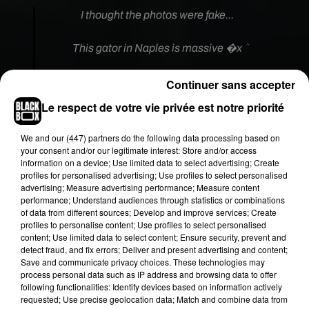
I thought the photos were fake...
This gator in Naples is massive �xܳ
�x}�: Jeff Jones
pic.twitter.com/aotOKeNBKU
Continuer sans accepter
— Zach Abolverdi (@ZachAbolverdi)
November
Le respect de votre vie privée est notre priorité
12, 2020
We and
our (447) partners
do the following data processing based on
UN « MONSTRE BIEN RÉEL »
your consent and/or our legitimate interest: Store and/or access
information on a device; Use limited data to select advertising; Create
profiles for personalised advertising; Use profiles to select personalised
! Rapidement publiée sur les réseaux sociaux, la
advertising; Measure advertising performance; Measure content
vidéo est aussitôt devenue virale. Si de nombreux
performance; Understand audiences through statistics or combinations
of data from different sources; Develop and improve services; Create
internautes ont d’abord cru à un montage, les
profiles to personalise content; Use profiles to select personalised
médias locaux ont validé les images. «
Ce
content; Use limited data to select content; Ensure security, prevent and
monstre est bien réel
», a écrit le météorologue
detect fraud, and fix errors; Deliver and present advertising and content;
Save and communicate privacy choices. These technologies may
Matt Devitt sur Twitter, photos à l'appui.
process personal data such as IP address and browsing data to offer
following functionalities: Identify devices based on information actively
Pour David Steen, chercheur sur les reptiles au
requested; Use precise geolocation data; Match and combine data from
Wildlife Research Institute
de Floride, «
cette