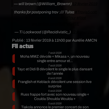
— will brown (@William_Brownn)
12 février 2019
thanks for postponing trav :/// Tulsa
#TravisScott
#Astroworld
#AstroworldTour
#Riot
pic.twitter.com/39fPyFyISE
— Ti Lockwood (@Recidivistic_)
12 février 2019
Publié : 13 février 2019 à 11h00 par Aurélie AMCN
Fil actus
7 août 2026
Moha MMZ dévoile « Mikasa », un nouveau
single entre amour et...
7 août 2026
Tayc et Didi B dévoilent le single le plus dansant
de l’année
6 août 2026
Franglish et Keblack dévoilent une session live
surprise
5 août 2026
Russ frappe fort avec son nouveau single «
Coulda Shoulda Woulda »
5 août 2026
Tiakola annonce le premier concert de son