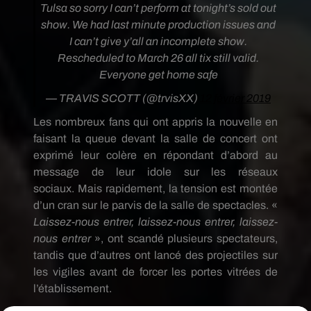
Tulsa so sorry I can’t perform at tonight’s sold out
show. We had last minute production issues and
I can’t give y’all an incomplete show.
Rescheduled to March 26 all tix still valid.
Everyone get home safe
— TRAVIS SCOTT (@trvisXX)
12 février 2019
Les nombreux fans qui
ont
appris la nouvelle en
faisant la queue devant la salle de concert ont
exprimé leur colère en répondant d’abord au
message de leur idole sur les réseaux
sociaux.
Mais rapidement, la tension est montée
d’un cran sur le parvis de la salle de spectacles.
«
Laissez-nous entrer, laissez-nous entrer, laissez-
nous entrer
», ont scandé plusieurs spectateurs,
tandis que d’autres ont lancé des projectiles sur
les vigiles avant de forcer les portes vitrées de
l’établissement.