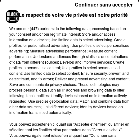
Continuer sans accepter
Les agents de sécurités ont alors répliqué et un
énorme mouvement de foule et un début
Le respect de votre vie privée est notre priorité
d’émeute ont été déclenchés comme on peut le
voir sur les images
(ci-dessous)
filmées par
We and
our (447) partners
do the following data processing based on
your consent and/or our legitimate interest: Store and/or access
plusieurs témoins dont un certain
information on a device; Use limited data to select advertising; Create
Aaron
Wav
.
D’après les informations du
profiles for personalised advertising; Use profiles to select personalised
site
Tulsa
World
, les autorités ont même été
advertising; Measure advertising performance; Measure content
performance; Understand audiences through statistics or combinations
contraintes d’intervenir afin de disperser la foule à
of data from different sources; Develop and improve services; Create
l’aide de gaz lacrymogène.
profiles to personalise content; Use profiles to select personalised
content; Use limited data to select content; Ensure security, prevent and
detect fraud, and fix errors; Deliver and present advertising and content;
Travis Scott
, dont la petite fille
Stormi
Webster
Save and communicate privacy choices. These technologies may
née de sa relation avec Kylie Jenner vient de
process personal data such as IP address and browsing data to offer
célébrer son premier anniversaire, est, en tout
following functionalities: Identify devices based on information actively
requested; Use precise geolocation data; Match and combine data from
cas, attendu dès ce soir sur la scène du
other data sources; Link different devices; Identify devices based on
Toyota
Center
de Houston, au Texas, avec
information transmitted automatically.
son
Astroworld
Tour.
Pour l’heure, aucune
Vous pouvez accepter en cliquant sur "Accepter et fermer", ou affiner en
annulation n’a été annoncée.
sélectionnant les finalités et/ou partenaires dans "Gérer mes choix".
Oklahoma will be ready to RAGE March 26th!!
Vous pouvez également refuser en cliquant sur "Continuer sans