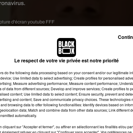
ronavirus.
pture d'écran youtube FFF
ce de football, championne du monde 2018, a apporté
son soutie
Contin
oronavirus, dans une vidéo publiée dimanche soir sur les réseau
, explique l’attaquant Kylian Mbappé, avec
plusieurs coéquipier
 enregistré une partie du message vidéo.
« Vous allez gagner, no
Le respect de votre vie privée est notre priorité
vier Giroud conclut :
« Vous ramènerez la victoire contre ce virus
a maison. »
ers
do the following data processing based on your consent and/or our legitimate int
device; Use limited data to select advertising; Create profiles for personalised adver
vertising; Measure advertising performance; Measure content performance; Unders
ns of data from different sources; Develop and improve services; Create profiles to 
alised content; Use limited data to select content; Ensure security, prevent and detect
ertising and content; Save and communicate privacy choices. These technologies
and browsing data to offer following functionalities: Identify devices based on infor
eolocation data; Match and combine data from other data sources; Link different de
nsmitted automatically.
cliquant sur "Accepter et fermer", ou affiner en sélectionnant les finalités et/ou pa
 également refuser en cliquant sur "Continuer sans accepter". Vos préférences ne 