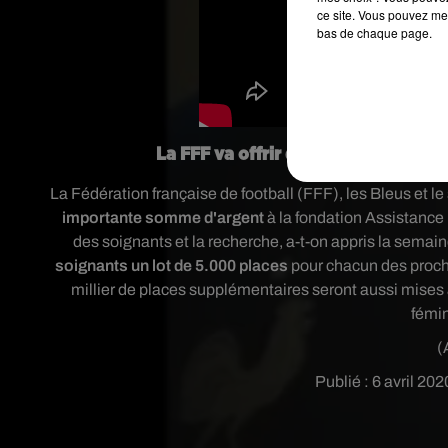
ce site. Vous pouvez met
bas de chaque page.
La FFF va offrir des places aux so
La Fédération française de football (FFF), les Bleus et l
importante somme d'argent
à la fondation Assistance
des soignants et la recherche, a-t-on appris la semai
soignants un lot de 5.000 places
pour chacun des proch
millier de places supplémentaires seront aussi mises 
fémin
(
Publié : 6 avril 20