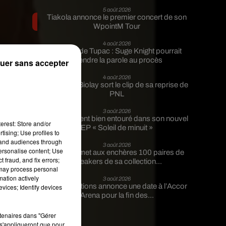
5 août 2026
Tiakola annonce le premier concert de son
WpointM Tour
4 août 2026
Meurtre de Tupac : Suge Knight pourrait
n
prendre la parole au procès
uer sans accepter
x
4 août 2026
s
Benjamin Biolay sort le clip de sa reprise de
PNL
us
 à
3 août 2026
Rim’K revient bien entouré dans son nouvel
erest: Store and/or
EP « Soleil de minuit »
tising; Use profiles to
tand audiences through
3 août 2026
personalise content; Use
Eminem met aux enchères 100 paires de
 fraud, and fix errors;
sneakers de sa collection...
 may process personal
mation actively
3 août 2026
Lena Situations annonce une date à l’Accor
vices; Identify devices
Arena pour la fin des...
rtenaires dans "Gérer
s'appliqueront que pour