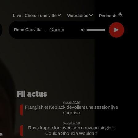
Live :
Choisir une ville
Webradios
Podcasts
Gambi
-
René Caovilla
Fil actus
6 août 2026
Franglish et Keblack dévoilent une session live
surprise
5 août 2026
Russ frappe fort avec son nouveau single «
le
Coulda Shoulda Woulda »