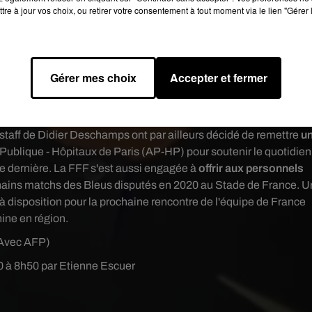
tre à jour vos choix, ou retirer votre consentement à tout moment via le lien "Gérer 
Gérer mes choix
Accepter et fermer
ignants pour les prochains matchs des Bleus
e staff de Didier Deschamps ont par ailleurs décidé de remettre
u
 Publique - Hôpitaux de Paris (AP-HP) pour soutenir le quotidien
ne dernière. La FFF s'est aussi engagée à
offrir aux personnels
ains matchs des Bleus disputés en 2020 au Stade de France. U
à disposition pour la prochaine rencontre de l'équipe de France
ine en région.
Avec AFP)
20 à 8h50 par Etienne Escuer