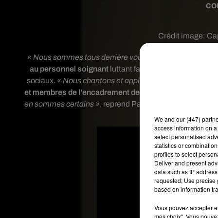
co
Crédit image:
Ca
« Nous sommes tous derrière vous »
: l'équipe de Fran
au personnel soignant
luttant face à la pandémie de c
sociaux.
« Nous chantons et applaudissons pour vous »
et membres de l'encadrement des Bleus
, chacun ayant
en sommes certains »
, reprend Paul Pogba, tandis qu'Oli
l
We and
our (447) partn
access information on a 
select personalised ad
statistics or combinatio
profiles to select person
Deliver and present adv
data such as IP address 
requested; Use precise g
based on information tra
Vous pouvez accepter en 
mes choix". Vous pouvez