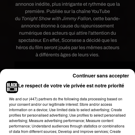
annonce inédite, plus intrigante et rythmée que la
première. Publiée sur la chaîne YouTube
du
Tonight Show with Jimmy Fallon,
cette bande-
annonce étonne à cause du rajeunissement
numérique des acteurs qui attire l'attention du
spectateur. En effet, Scorsese a décidé que les
héros du film seront joués par les mêmes acteurs
à différents âges de leurs vies.
Continuer sans accepter
Le respect de votre vie privée est notre priorité
We and
our (447) partners
do the following data processing based on
your consent and/or our legitimate interest: Store and/or access
information on a device; Use limited data to select advertising; Create
profiles for personalised advertising; Use profiles to select personalised
advertising; Measure advertising performance; Measure content
performance; Understand audiences through statistics or combinations
of data from different sources; Develop and improve services; Create