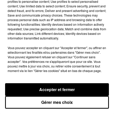
profiles to personalise content; Use profiles to select personalised
content; Use limited data to select content; Ensure security, prevent and
detect fraud, and fix errors; Deliver and present advertising and content;
Save and communicate privacy choices. These technologies may
process personal data such as IP address and browsing data to offer
following functionalities: Identify devices based on information actively
Pour ce nouveau projet cinématographique,
requested; Use precise geolocation data; Match and combine data from
Martin Scorsese a fait explosé le budget. En effet,
other data sources; Link different devices; Identify devices based on
jamais le réalisateur âgé de 76 ans n'avait
information transmitted automatically.
disposé d'une enveloppe aussi conséquente pour
Vous pouvez accepter en cliquant sur "Accepter et fermer", ou affiner en
un de ses films. Et pour cause... Le budget de 120
sélectionnant les finalités et/ou partenaires dans "Gérer mes choix".
millions prévu au départ, a vite atteint les 175
Vous pouvez également refuser en cliquant sur "Continuer sans
accepter". Vos préférences ne s'appliqueront que pour ce site. Vous
millions de dollars pour pouvoir réaliser les effets
pouvez mettre à jour vos choix, ou retirer votre consentement à tout
visuels nécessaires. Tiré du livre de Charles
moment via le lien "Gérer les cookies" situé en bas de chaque page.
Brandt,
J’ai tué Jimmy Hoffa
,
The Irishman
relate
comment Frank Sheeran, un syndicaliste dont le
surnom donne son titre au film, a réussi à faire
Accepter et fermer
disparaître Jimmy Hoffa, un baron de la
pègre.
Ainsi, le film
dévoilera Franck âgé, qui
Gérer mes choix
revient sur des étapes importantes de sa vie. Il
sera incarné par Robert De Niro et Al