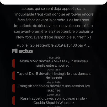
Pacino interprétera Jimmy Hoffa. Les deux
acteurs qui se sont déjà opposés dans
l’inoubliable
Heat
vont donc se retrouver encore
face à face devant la caméra. Les fans sont
impatients de découvrir ce nouvel opus qui fera
son
avant-première le 27 septembre prochain à
New York, avant d'être disponible sur Netflix
!
Publié : 26 septembre 2019 à 15h00 par A.L.
Fil actus
7 août 2026
Moha MMZ dévoile « Mikasa », un nouveau
single entre amour et...
7 août 2026
Tayc et Didi B dévoilent le single le plus dansant
de l’année
6 août 2026
Franglish et Keblack dévoilent une session live
surprise
5 août 2026
Russ frappe fort avec son nouveau single «
Coulda Shoulda Woulda »