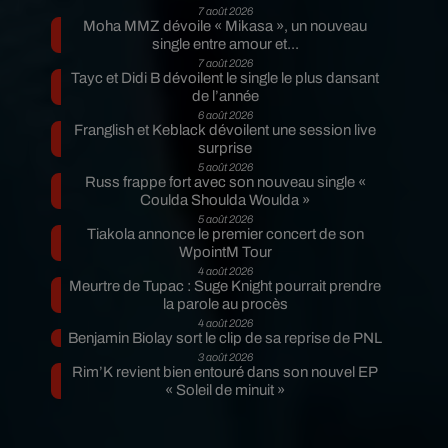
7 août 2026
Moha MMZ dévoile « Mikasa », un nouveau
single entre amour et...
7 août 2026
Tayc et Didi B dévoilent le single le plus dansant
de l’année
6 août 2026
Franglish et Keblack dévoilent une session live
surprise
5 août 2026
Russ frappe fort avec son nouveau single «
Coulda Shoulda Woulda »
5 août 2026
Tiakola annonce le premier concert de son
WpointM Tour
4 août 2026
Meurtre de Tupac : Suge Knight pourrait prendre
la parole au procès
4 août 2026
Benjamin Biolay sort le clip de sa reprise de PNL
3 août 2026
Rim’K revient bien entouré dans son nouvel EP
« Soleil de minuit »