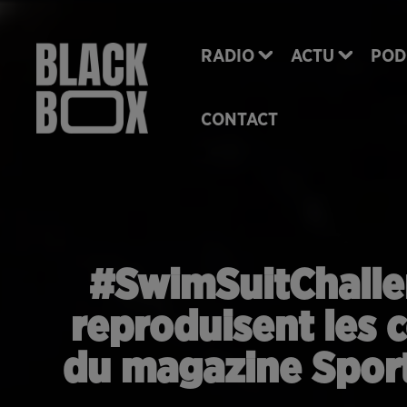
RADIO
ACTU
POD
CONTACT
#SwimSuitChallen
reproduisent les 
du magazine Sports