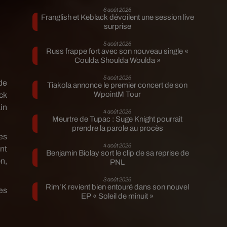
6 août 2026
Franglish et Keblack dévoilent une session live
surprise
5 août 2026
Russ frappe fort avec son nouveau single «
Coulda Shoulda Woulda »
5 août 2026
de
Tiakola annonce le premier concert de son
WpointM Tour
ck
in
4 août 2026
Meurtre de Tupac : Suge Knight pourrait
prendre la parole au procès
es
4 août 2026
nt
Benjamin Biolay sort le clip de sa reprise de
n,
PNL
3 août 2026
Rim’K revient bien entouré dans son nouvel
es
EP « Soleil de minuit »