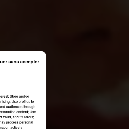
uer sans accepter
erest: Store and/or
tising; Use profiles to
tand audiences through
personalise content; Use
 fraud, and fix errors;
 may process personal
mation actively