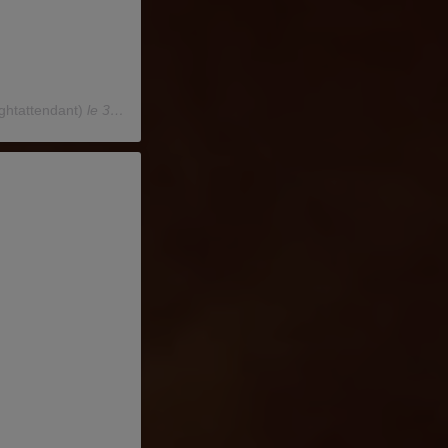
ightattendant)
le
30 Mai 2020 à 5 :45 PDT