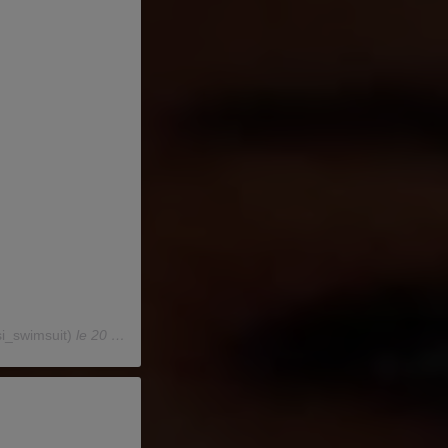
si_swimsuit)
le
20 Mai 2020 à 2 :06 PDT