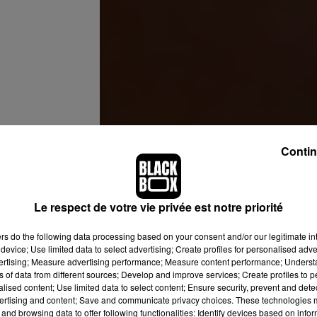
Contin
e
31 Mai 2020 à 2 :40 PDT
Le respect de votre vie privée est notre priorité
ers
do the following data processing based on your consent and/or our legitimate int
device; Use limited data to select advertising; Create profiles for personalised adver
vertising; Measure advertising performance; Measure content performance; Unders
ns of data from different sources; Develop and improve services; Create profiles to 
alised content; Use limited data to select content; Ensure security, prevent and detect
ertising and content; Save and communicate privacy choices. These technologies
and browsing data to offer following functionalities: Identify devices based on infor