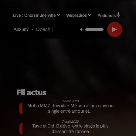
Live :
Choisir une ville
Webradios
Podcasts
Doechii
-
Anxiety
Fil actus
7 août 2026
Moha MMZ dévoile « Mikasa », un nouveau
single entre amour et...
7 août 2026
Tayc et Didi B dévoilent le single le plus
dansant de l’année