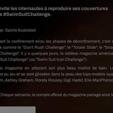
nvite les internautes à reproduire ses couvertures
le #SwimSuitChallenge.
ge:
Sports Illustrated
ant le confinement et/ou les phases de déconfinement, c’est 
x comme le "Don’t Rush Challenge", le "Toosie Slide", le "Sna
Challenge". Il y a quelques jours, le célèbre magazine américa
m Suit Challenge" (ou "Swim Suit Icon Challenge").
 du magazine en arborant son plus beau maillot de bain. L
s au jeu et se sont glissées dans la peau des tops models aya
 Klum, Ashley Graham, Ronda Rousey, Gigi Hadid, Elle MacPherso
 Chaque semaine, le compte officiel du magazine partage ainsi l