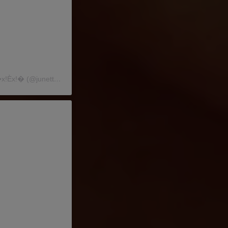
Une publication partagée par J U N E T T E S Y S T E R ™�x!Èx!� (@junetteva01)
le
31 Mai 2020 à 5 :52 PDT