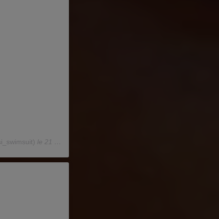
si_swimsuit)
le
21 Mai 2020 à 3 :50 PDT