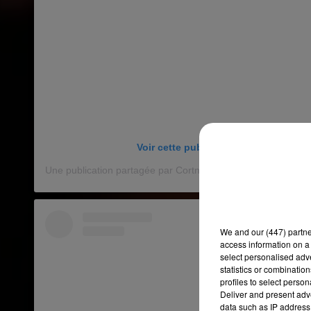
Voir cette publication sur Instagram
Une publication partagée par Cortni Beers (@cortnibeers)
l
We and
our (447) partn
access information on a 
select personalised ad
statistics or combinatio
profiles to select person
Deliver and present adv
data such as IP address 