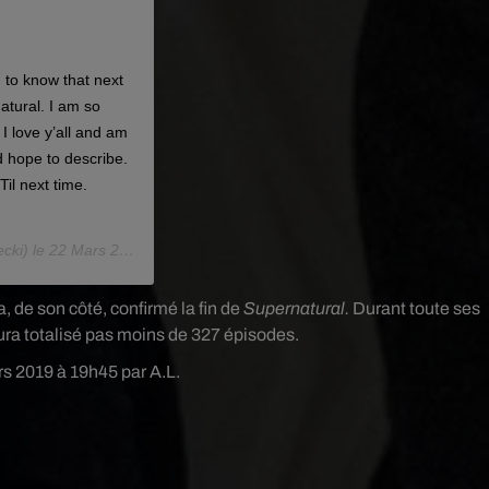
 to know that next
atural. I am so
. I love y’all and am
d hope to describe.
Til next time.
cki) le
22 Mars 2019 à 1 :46 PDT
 de son côté, confirmé la fin de
Supernatural.
Durant toute ses
ura totalisé pas moins de 327 épisodes.
rs 2019 à 19h45 par A.L.