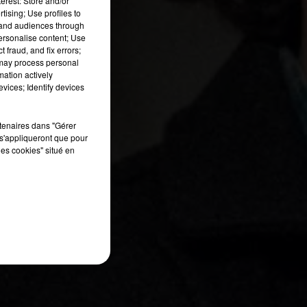
erest: Store and/or
tising; Use profiles to
ne
tand audiences through
e
personalise content; Use
e
 fraud, and fix errors;
 may process personal
et
mation actively
vices; Identify devices
rtenaires dans "Gérer
s'appliqueront que pour
les cookies" situé en