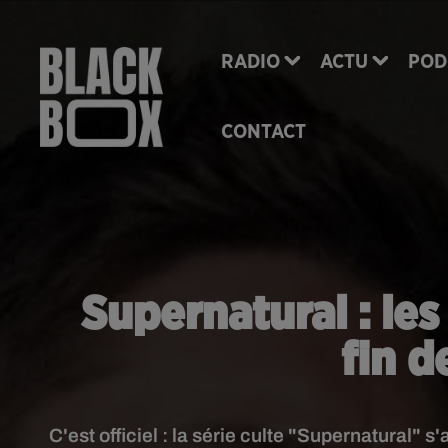
RADIO
ACTU
POD
CONTACT
Supernatural : le
fin d
C'est officiel : la série culte "Supernatural" 