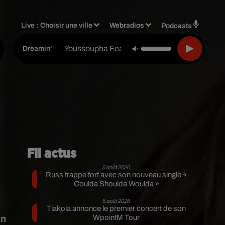
Live :
Choisir une ville
Webradios
Podcasts
Youssoupha Feat. Indila & Skalpovich
-
Dreamin'
Fil actus
5 août 2026
Russ frappe fort avec son nouveau single «
Coulda Shoulda Woulda »
5 août 2026
Tiakola annonce le premier concert de son
en
WpointM Tour