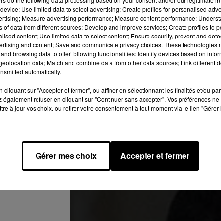
ers
do the following data processing based on your consent and/or our legitimate int
device; Use limited data to select advertising; Create profiles for personalised adver
issants."
L'acteur a également partagé la nouvelle en postant u
vertising; Measure advertising performance; Measure content performance; Unders
née d'un émouvant message :
"Hello la famille Supernatural. L
ns of data from different sources; Develop and improve services; Create profiles to 
annoncer que la prochaine saison, la saison 15, sera la dernièr
alised content; Use limited data to select content; Ensure security, prevent and detect
ertising and content; Save and communicate privacy choices. These technologies
e famille que nous avons construit ensemble. Je vous aime tous 
and browsing data to offer following functionalities: Identify devices based on infor
e vocabulaire ne pourra jamais exprimer. Je suis aussi en train
eolocation data; Match and combine data from other data sources; Link different de
 pardonnez-moi. A la prochaine. #lesWinchesternemeurentjamais".
nsmitted automatically.
cliquant sur "Accepter et fermer", ou affiner en sélectionnant les finalités et/ou pa
 également refuser en cliquant sur "Continuer sans accepter". Vos préférences ne 
tre à jour vos choix, ou retirer votre consentement à tout moment via le lien "Gérer 
Gérer mes choix
Accepter et fermer