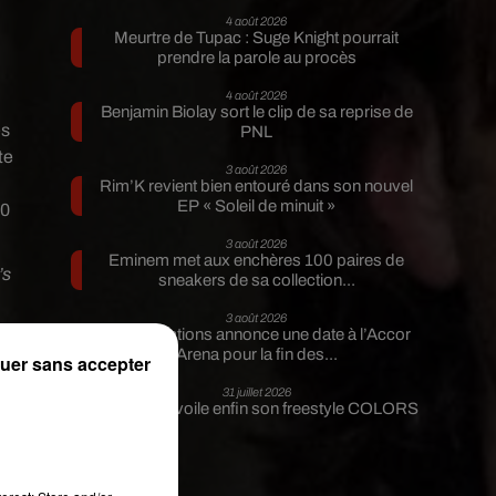
4 août 2026
Meurtre de Tupac : Suge Knight pourrait
prendre la parole au procès
4 août 2026
Benjamin Biolay sort le clip de sa reprise de
es
PNL
te
3 août 2026
Rim’K revient bien entouré dans son nouvel
EP « Soleil de minuit »
20
3 août 2026
Eminem met aux enchères 100 paires de
’s
sneakers de sa collection...
3 août 2026
Lena Situations annonce une date à l’Accor
Arena pour la fin des...
uer sans accepter
,
31 juillet 2026
 a
Guizmo dévoile enfin son freestyle COLORS
s