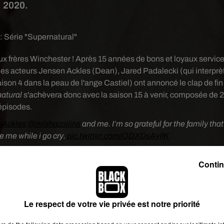
2020.
e:
Série "Supernatural"
ux frères
Winchester
!
Après 15 années de bons et loyaux servic
les acteurs Jensen Ackles (Dean), Jared Padalecki (qui interprè
 saison 4 dans la peau de l'ange Castiel) ont annoncé
le clap de fin
atural
s'achèvera donc avec la saison 15 à venir, composée de 
épisodes.
Ackles
@mishacollins
and me. I’m so grateful for the family that
 me while i go cry.
pic.twitter.com/QDXDsAyIfK
ki (@jarpad)
22 mars 2019
Contin
 diriger vers notre quinzième saison, il s'agira de notre dernière"
rnatural ont sans aucun doute changé ma vie, et je sais que ça
personnellement vous annoncer la nouvelle. Bien que nous soyon
Le respect de votre vie privée est notre priorité
le Final, le très grand Final d'une institution."
s yeux rougis :
"Nous avons pleuré à chaudes larmes, et nous