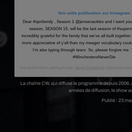
Voir cette publication sur Instagram
Dear #spnfamily , Season 1 @jensenackles and I want you
season, SEASON 15, will be the last season of #supern
incredibly grateful for the family that we’ve all built together
more appreciative of y’all than my meager vocabulary coul
I’m also typing through tears. So, please forgive me. ‘
#WinchestersNeverDie
Une publication partagée par
Jared Padalecki
(@jaredpadale
La chaîne CW, qui diffuse le programme depuis 2006, a,
années de diffusion, le show a
Publié : 23 ma