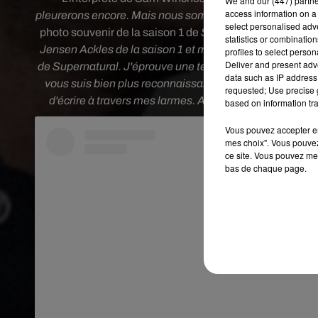
We and
our (447) partn
access information on a 
pleurerons encore. Mais nous sommes vraiment reconna
select personalised ad
photo souvenir de la saison 1 de
Supernatural
accompag
statistics or combinatio
Jensen Ackles de la saison 1 et moi-même voulions vous 
profiles to select person
Deliver and present adv
de Supernatural. J'éprouve une telle gratitude pour cett
data such as IP address 
vous suis bien plus reconnaissant que ce que mon maigr
requested; Use precise g
d'écrire à travers mes larmes. Alors, s'il vous plaît,
based on information tra
Vous pouvez accepter en 
mes choix". Vous pouvez
ce site. Vous pouvez met
bas de chaque page.