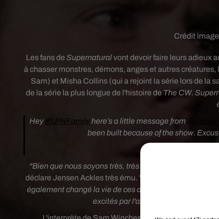
Crédit imag
Les fans de
Supernatural
vont devoir faire leurs adieux a
à chasser monstres, démons, anges et autres créatures, 
Sam) et Misha Collins (qui a rejoint la série lors de la
de
l
a série la plus longue de l'histoire de
The CW. Supern
Hey
#SPNFamily
here’s a little message from
@Jensen
been built because of the show. Excuse
— Jared Padalec
"Bien que nous soyons très, très excités à l'idée de nous
déclare Jensen Ackles très ému.
"Quinze années de Supe
également changé la vie de ces deux gars. On voulait 
excités par l'année prochaine, ce sera 
L'interprète de Sam Winchester confie à son tour le