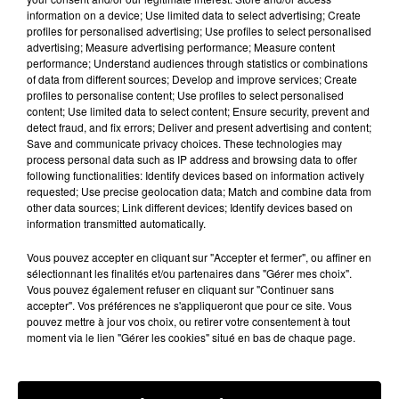
une nouvelle partenaire du cabinet d’avocats
information on a device; Use limited data to select advertising; Create
Pearson
Specter
Litt
.
profiles for personalised advertising; Use profiles to select personalised
advertising; Measure advertising performance; Measure content
performance; Understand audiences through statistics or combinations
«
La mystérieuse Samantha
Wheeler
est une
of data from different sources; Develop and improve services; Create
menace directe pour leur statu quo.
Une chose est
profiles to personalise content; Use profiles to select personalised
sûre :
l’esprit, le charme, la loyauté, la force et la
content; Use limited data to select content; Ensure security, prevent and
detect fraud, and fix errors; Deliver and present advertising and content;
vulnérabilité de Samantha seront mis à l’épreuve
Save and communicate privacy choices. These technologies may
», a d’ores et déjà annoncé Aaron
Korsh
, le
process personal data such as IP address and browsing data to offer
créateur de la série.
Ca promet !
following functionalities: Identify devices based on information actively
requested; Use precise geolocation data; Match and combine data from
other data sources; Link different devices; Identify devices based on
information transmitted automatically.
Suitors, let's give a warm welcome to
@KatieHeigl
, the newest member of Pearson
Vous pouvez accepter en cliquant sur "Accepter et fermer", ou affiner en
Specter Litt. Read more about the exciting
sélectionnant les finalités et/ou partenaires dans "Gérer mes choix".
announcement here.
https://t.co/1wTRuU3l8y
Vous pouvez également refuser en cliquant sur "Continuer sans
accepter". Vos préférences ne s'appliqueront que pour ce site. Vous
— Suits (@Suits_USA)
31 janvier 2018
pouvez mettre à jour vos choix, ou retirer votre consentement à tout
moment via le lien "Gérer les cookies" situé en bas de chaque page.
Publié : 1er février 2018 à 15h45 par Aurélie Amcn
Fil actus
7 août 2026