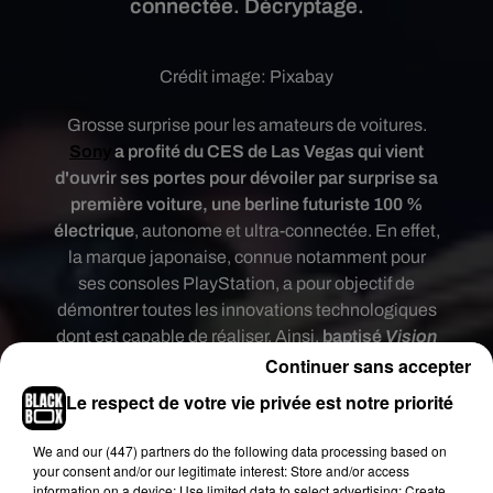
connectée. Décryptage.
Crédit image:
Pixabay
Grosse surprise pour les amateurs de voitures.
Sony
a profité du CES de Las Vegas qui vient
d'ouvrir ses portes pour dévoiler par surprise sa
première voiture,
une berline futuriste 100 %
électrique
, autonome et ultra-connectée. En effet,
la marque japonaise, connue notamment pour
ses consoles PlayStation, a pour
objectif de
démontrer toutes les innovations technologiques
dont est capable de réaliser. Ainsi,
baptisé
Vision
Continuer sans accepter
S, le
véhicule dispose de 33 capteurs placés
autant à l’intérieur qu’à l’extérieur
et se destinant
Le respect de votre vie privée est notre priorité
autant au confort qu’à la sécurité des passagers.
Ce n'est pas tout, la voiture de Sony propose un
We and
our (447) partners
do the following data processing based on
système de diffusion spatial 360-degree Reality
your consent and/or our legitimate interest: Store and/or access
information on a device; Use limited data to select advertising; Create