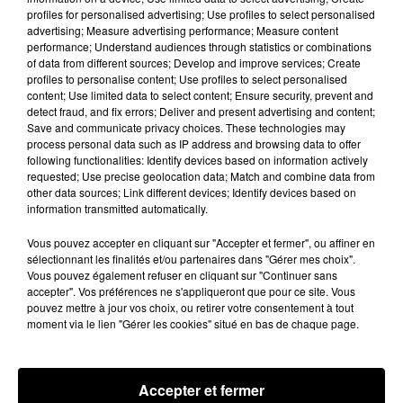
Audio, plusieurs écrans pour les passagers, ainsi
profiles for personalised advertising; Use profiles to select personalised
qu’une connectivité permanente.
advertising; Measure advertising performance; Measure content
performance; Understand audiences through statistics or combinations
A new world of mobility. Meet the VISION-S
of data from different sources; Develop and improve services; Create
prototype vehicle.
#SonyCES
profiles to personalise content; Use profiles to select personalised
content; Use limited data to select content; Ensure security, prevent and
https://t.co/HFFViFIbm4
detect fraud, and fix errors; Deliver and present advertising and content;
pic.twitter.com/6PseZEobbJ
Save and communicate privacy choices. These technologies may
process personal data such as IP address and browsing data to offer
— Sony (@Sony)
January 7, 2020
following functionalities: Identify devices based on information actively
requested; Use precise geolocation data; Match and combine data from
Si aucune date de sortie officielle n'a été
other data sources; Link different devices; Identify devices based on
confirmée, on sait d'orès et déjà que la voiture
information transmitted automatically.
pourra adapter sa vitesse en fonction du trafic,
Vous pouvez accepter en cliquant sur "Accepter et fermer", ou affiner en
changer de file par elle-même ou se garer
sélectionnant les finalités et/ou partenaires dans "Gérer mes choix".
automatiquement. Le géant japonais n'a pas fini
Vous pouvez également refuser en cliquant sur "Continuer sans
de faire des émules !
accepter". Vos préférences ne s'appliqueront que pour ce site. Vous
pouvez mettre à jour vos choix, ou retirer votre consentement à tout
Publié : 8 janvier 2020 à 17h00 par A.L.
moment via le lien "Gérer les cookies" situé en bas de chaque page.
Fil actus
7 août 2026
Moha MMZ dévoile « Mikasa », un nouveau
Accepter et fermer
single entre amour et...