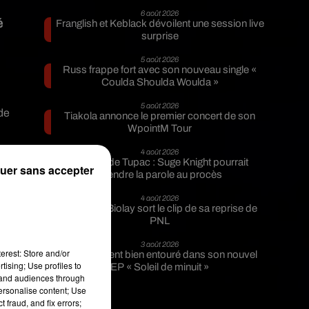
6 août 2026
é
Franglish et Keblack dévoilent une session live
surprise
5 août 2026
Russ frappe fort avec son nouveau single «
Coulda Shoulda Woulda »
5 août 2026
de
Tiakola annonce le premier concert de son
WpointM Tour
4 août 2026
ey
Meurtre de Tupac : Suge Knight pourrait
uer sans accepter
prendre la parole au procès
et
ma
4 août 2026
Benjamin Biolay sort le clip de sa reprise de
PNL
3 août 2026
erest: Store and/or
Rim’K revient bien entouré dans son nouvel
tising; Use profiles to
EP « Soleil de minuit »
tand audiences through
personalise content; Use
 fraud, and fix errors;