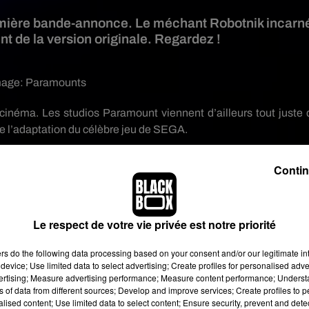
remière bande-annonce. Le méchant Robotnik incarn
ent de la version originale. Regardez !
mage:
Paramounts
 cinéma.
Les studios Paramount viennent d’ailleurs tout juste 
e l’adaptation du célèbre jeu de SEGA.
ros bleu.
Mais c’est également l’occasion de découvrir Jim Carr
Contin
et plutôt costaud dans la version animée, il est ici svelte 
 fans de la première heure…
Sonic
, Le Film est
attendu
au ciné
Le respect de votre vie privée est notre priorité
ers
do the following data processing based on your consent and/or our legitimate int
device; Use limited data to select advertising; Create profiles for personalised adver
vertising; Measure advertising performance; Measure content performance; Unders
ns of data from different sources; Develop and improve services; Create profiles to 
alised content; Use limited data to select content; Ensure security, prevent and detect