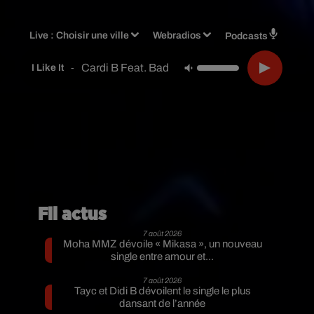
Live :
Choisir une ville
Webradios
Podcasts
Cardi B Feat. Bad Bunny & J Balvin
-
I Like It
Fil actus
7 août 2026
Moha MMZ dévoile « Mikasa », un nouveau
single entre amour et...
7 août 2026
Tayc et Didi B dévoilent le single le plus
dansant de l’année