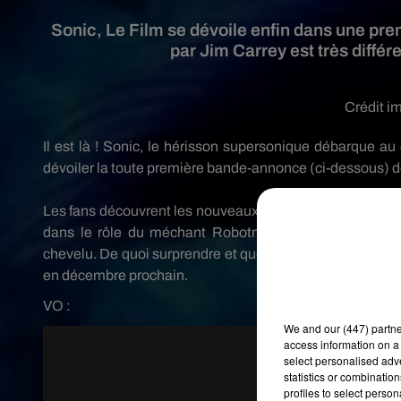
Sonic, Le Film se dévoile enfin dans une p
par Jim Carrey est très différ
Crédit i
Il est là !
Sonic
, le hérisson supersonique débarque au
dévoiler la toute première bande-annonce (ci-dessous) d
Les fans découvrent les nouveaux traits de leur super-hé
dans le rôle du méchant
Robotnik
.
Chauve, moustachu 
chevelu.
De quoi surprendre et quelque peu décevoir les
en décembre prochain.
VO :
We and
our (447) partn
access information on a 
select personalised ad
statistics or combinatio
profiles to select person