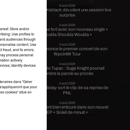
6 août 2026
n
Franglish et Keblack dévoilent une session live
surprise
5 août 2026
erest: Store and/or
Russ frappe fort avec son nouveau single «
tising; Use profiles to
Coulda Shoulda Woulda »
tand audiences through
personalise content; Use
5 août 2026
Tiakola annonce le premier concert de son
 fraud, and fix errors;
e
WpointM Tour
 may process personal
mation actively
4 août 2026
vices; Identify devices
it
Meurtre de Tupac : Suge Knight pourrait
prendre la parole au procès
rtenaires dans "Gérer
4 août 2026
s'appliqueront que pour
Benjamin Biolay sort le clip de sa reprise de
les cookies" situé en
PNL
3 août 2026
Rim’K revient bien entouré dans son nouvel
EP « Soleil de minuit »
té