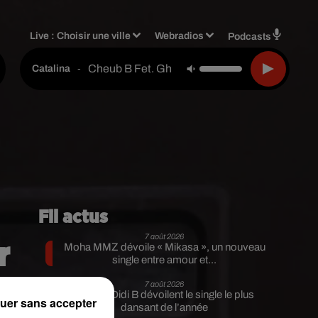
Live :
Choisir une ville
Webradios
Podcasts
Cheub B Fet. Ghost Killer Track & Sdm
-
Catalina
Fil actus
7 août 2026
r
Moha MMZ dévoile « Mikasa », un nouveau
single entre amour et...
7 août 2026
Tayc et Didi B dévoilent le single le plus
uer sans accepter
dansant de l’année