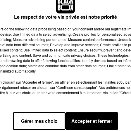
 province d'Anvers en Belgique, vit actuellement u
Le respect de votre vie privée est notre priorité
ité sur Tinder, elle reçoit la visite d'inconnus à son
puis des semaines.
ers
do the following data processing based on your consent and/or our legitimate int
device; Use limited data to select advertising; Create profiles for personalised adver
vertising; Measure advertising performance; Measure content performance; Unders
age par Pexels de Pixabay
ns of data from different sources; Develop and improve services; Create profiles to 
alised content; Use limited data to select content; Ensure security, prevent and detect
yer ?
".
Si cette phrase paraît anodine, elle est pourtant synonym
ertising and content; Save and communicate privacy choices. These technologies
and browsing data to offer following functionalities: Identify devices based on infor
 Geel, dans la province d’Anvers depuis plusieurs semaines,
eolocation data; Match and combine data from other data sources; Link different de
e d’un vol d’identité sur l’application
Tinder
, la jeune femme sub
nsmitted automatically.
mmes dans le but d’avoir des relations sexuelles
. Et lorsqu'elle
cliquant sur "Accepter et fermer", ou affiner en sélectionnant les finalités et/ou pa
que partie de jambes en l’air,
ces prétendants sont surpris, ou
 également refuser en cliquant sur "Continuer sans accepter". Vos préférences ne 
tre à jour vos choix, ou retirer votre consentement à tout moment via le lien "Gérer 
nnu. Ça devait être important, car qui appellerait si tard ?"
, a
autre bout du fil,
ce n'était qu'un homme prétendant avoir discu
Gérer mes choix
Accepter et fermer
e une personne pouvant lui causer du tort sur la toile, la jeune