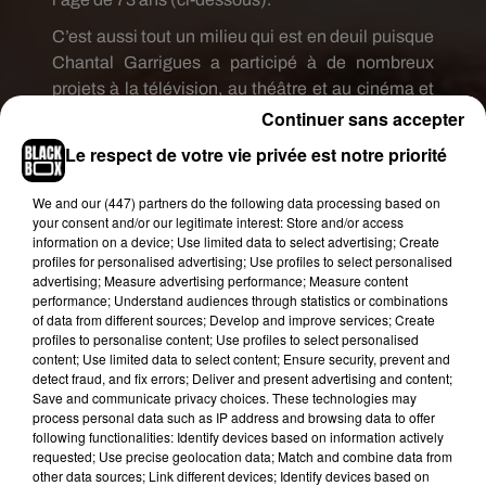
C’est aussi tout un milieu qui est en deuil puisque
Chantal Garrigues a participé à de nombreux
projets à la télévision, au théâtre et au cinéma et
notamment dans le film
Boule et Bill 2
en 2017.
Continuer sans accepter
Le respect de votre vie privée est notre priorité
We and
our (447) partners
do the following data processing based on
your consent and/or our legitimate interest: Store and/or access
information on a device; Use limited data to select advertising; Create
profiles for personalised advertising; Use profiles to select personalised
advertising; Measure advertising performance; Measure content
performance; Understand audiences through statistics or combinations
of data from different sources; Develop and improve services; Create
profiles to personalise content; Use profiles to select personalised
content; Use limited data to select content; Ensure security, prevent and
detect fraud, and fix errors; Deliver and present advertising and content;
Save and communicate privacy choices. These technologies may
process personal data such as IP address and browsing data to offer
following functionalities: Identify devices based on information actively
requested; Use precise geolocation data; Match and combine data from
other data sources; Link different devices; Identify devices based on