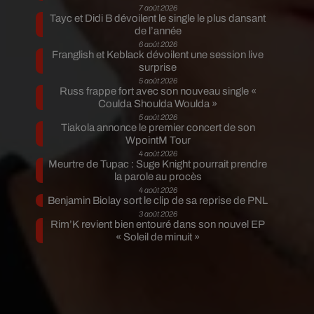
7 août 2026
Tayc et Didi B dévoilent le single le plus dansant
de l’année
6 août 2026
Franglish et Keblack dévoilent une session live
surprise
5 août 2026
Russ frappe fort avec son nouveau single «
Coulda Shoulda Woulda »
5 août 2026
Tiakola annonce le premier concert de son
WpointM Tour
4 août 2026
Meurtre de Tupac : Suge Knight pourrait prendre
la parole au procès
4 août 2026
Benjamin Biolay sort le clip de sa reprise de PNL
3 août 2026
Rim’K revient bien entouré dans son nouvel EP
« Soleil de minuit »