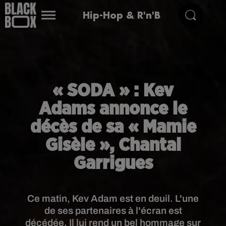
Hip-Hop & R'n'B
« SODA » : Kev
Adams annonce le
décès de sa « Mamie
Gisèle », Chantal
Garrigues
Ce matin, Kev Adam est en deuil. L'une
de ses partenaires à l'écran est
décédée. Il lui rend un bel hommage sur