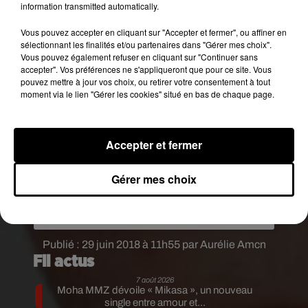
information transmitted automatically.
Vous pouvez accepter en cliquant sur "Accepter et fermer", ou affiner en
sélectionnant les finalités et/ou partenaires dans "Gérer mes choix".
Vous pouvez également refuser en cliquant sur "Continuer sans
C’est avec une immense tristesse que je vous
accepter". Vos préférences ne s'appliqueront que pour ce site. Vous
annonce que notre Mamie Gisèle Nationale, la
pouvez mettre à jour vos choix, ou retirer votre consentement à tout
mamie d’Adam dans #SODA nous a quitté cette
moment via le lien "Gérer les cookies" situé en bas de chaque page.
semaine pour aller rejoindre les anges �x� ! Je
n’oublierai jamais les gentils mots, les fous rires et
la bonne humeur constante de Chantal Garrigues..
Accepter et fermer
�x� Je présente toutes mes condoléances à sa
famille et à ses proches. Repose en Paix Mamie
Gérer mes choix
Gisele une partie de #Soda s’en va avec toi �xܢ
Une publication partagée par
Kev Adams
(@kevadams) le
29
Publié : 29 juin 2018 à 11h55 par Aurélie Amcn
Fil actus
7 août 2026
Moha MMZ dévoile « Mikasa », un nouveau
single entre amour et...