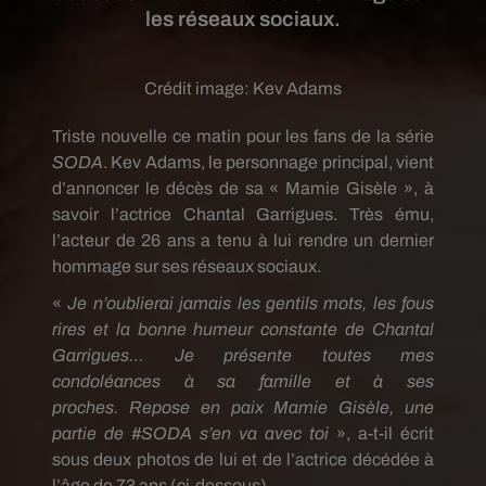
les réseaux sociaux.
Crédit image:
Kev Adams
Triste nouvelle ce matin pour les fans de la série
SODA
.
Kev
Adams, le personnage principal, vient
d’annoncer le décès de sa « Mamie Gisèle », à
savoir l’actrice Chantal Garrigues.
Très ému,
l’acteur de 26 ans a tenu à lui rendre un dernier
hommage sur ses réseaux sociaux.
«
Je n’oublierai jamais les gentils mots, les fous
rires et la bonne humeur constante de Chantal
Garrigues…
Je présente toutes mes
condoléances à sa famille et à ses
proches.
Repose
en paix Mamie Gisèle, une
partie de
#SODA
s’en va avec toi
», a-t-il écrit
sous deux photos de lui et de l’actrice décédée à
l’âge de 73 ans (ci-dessous).