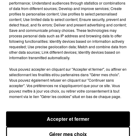
performance; Understand audiences through statistics or combinations
leur ascention et viennent de dévoiler une
of data from different sources; Develop and improve services; Create
profiles to personalise content; Use profiles to select personalised
nouvelle vidéo Instagram dans laquelle les
content; Use limited data to select content; Ensure security, prevent and
internautes ont pu entendre
un
freestyle
detect fraud, and fix errors; Deliver and present advertising and content;
totalement inédit
. Dans leur studio, les deux
Save and communicate privacy choices. These technologies may
process personal data such as IP address and browsing data to offer
rappeurs prennent à leur tour le micro pour rapper
following functionalities: Identify devices based on information actively
chacun leur couplet.
requested; Use precise geolocation data; Match and combine data from
other data sources; Link different devices; Identify devices based on
information transmitted automatically.
Vous pouvez accepter en cliquant sur "Accepter et fermer", ou affiner en
sélectionnant les finalités et/ou partenaires dans "Gérer mes choix".
Vous pouvez également refuser en cliquant sur "Continuer sans
accepter". Vos préférences ne s'appliqueront que pour ce site. Vous
pouvez mettre à jour vos choix, ou retirer votre consentement à tout
moment via le lien "Gérer les cookies" situé en bas de chaque page.
Accepter et fermer
Voir cette publication sur Instagram
Gérer mes choix