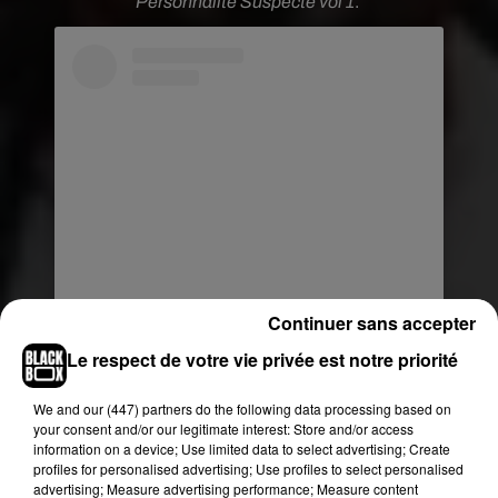
Personnalité Suspecte vol 1
.
Voir cette publication sur Instagram
Continuer sans accepter
...�xܢ
Le respect de votre vie privée est notre priorité
Une publication partagée par
tunisianofficiel
(@tunisianofficiel) le
We and
our (447) partners
do the following data processing based on
your consent and/or our legitimate interest: Store and/or access
Si cet évènement fut un véritable coup dur pour
information on a device; Use limited data to select advertising; Create
profiles for personalised advertising; Use profiles to select personalised
les deux autres membres restants,
Aketo et
advertising; Measure advertising performance; Measure content
Tunisiano
, les deux jeunes artistes continuent