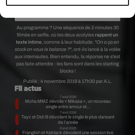
On a ça en stock on vous le balance ?
Une publication partagée par
S N I P E R
(@sniperofficiel) le
Au programme ?
Une séquence de 2 minutes 30
filmée en selfie, où les deux acolytes
rappent un
texte
intime
, comme à leur habitude.
"On a ça en
stock on vous le balance ?
", ont-ils lancé à la volée
aux internautes. Bien entendu, la réponse ne s'est
pas faite attendre : les fans sont dans les starting
blocks !
Publié : 4 novembre 2019 à 17h30 par A.L.
Fil actus
7 août 2026
Moha MMZ dévoile « Mikasa », un nouveau
single entre amour et...
7 août 2026
Tayc et Didi B dévoilent le single le plus dansant
de l’année
6 août 2026
Franglish et Keblack dévoilent une session live