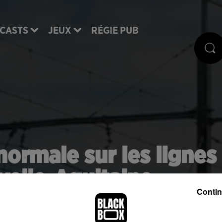
CASTS
JEUX
RÉGIE PUB
 normale sur les lignes
elle-Aquitaine
Contin
ralenti après un acte de malveillance.