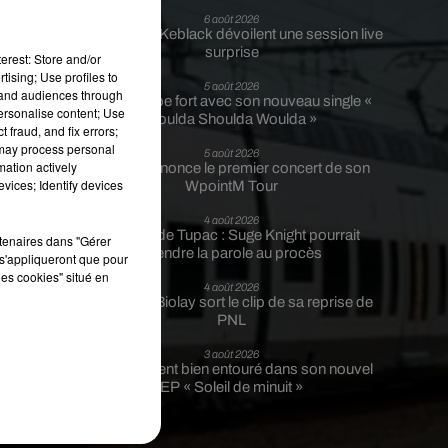
6 août 2026
Franglish et Keblack dévoilent une session live
surprise
erest: Store and/or
tising; Use profiles to
5 août 2026
tand audiences through
Russ frappe fort avec son nouveau single «
personalise content; Use
Coulda Shoulda Woulda »
 fraud, and fix errors;
 may process personal
5 août 2026
mation actively
Tiakola annonce le premier concert de son
vices; Identify devices
WpointM Tour
t
4 août 2026
Meurtre de Tupac : Suge Knight pourrait
rtenaires dans "Gérer
prendre la parole au procès
s'appliqueront que pour
les cookies" situé en
4 août 2026
Benjamin Biolay sort le clip de sa reprise de
PNL
e
3 août 2026
Rim’K revient bien entouré dans son nouvel
EP « Soleil de minuit »