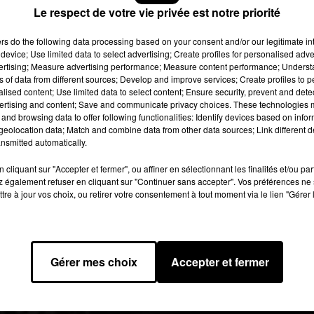
Le respect de votre vie privée est notre priorité
e:
wikipedia commons
ers
do the following data processing based on your consent and/or our legitimate int
device; Use limited data to select advertising; Create profiles for personalised adver
vertising; Measure advertising performance; Measure content performance; Unders
Bordeaux-Hendaye, Bordeaux-Mont de Marsan et Bordeaux-
ns of data from different sources; Develop and improve services; Create profiles to 
Arcachon.
alised content; Use limited data to select content; Ensure security, prevent and detect
ertising and content; Save and communicate privacy choices. These technologies
onne nouvelle !
and browsing data to offer following functionalities: Identify devices based on infor
eolocation data; Match and combine data from other data sources; Link different de
s
#Bordeaux
↔
#Hendaye
, ↔
#Arcachon
et ↔
#Montdemarsan
. E
nsmitted automatically.
redi 30 août, au matin.
cliquant sur "Accepter et fermer", ou affiner en sélectionnant les finalités et/ou pa
 également refuser en cliquant sur "Continuer sans accepter". Vos préférences ne 
lisés cette nuit à Pessac, suite à l'acte de malveillance.
tre à jour vos choix, ou retirer votre consentement à tout moment via le lien "Gérer 
NE (@TERNouvelleAQ)
29 août 2019
’un incendie de deux armoires électriques
à Pessac. En début d
es annulations de trains. Des travaux ont été menés pendant ces
Gérer mes choix
Accepter et fermer
la circulation, c’est donc chose faite.
nt qu’il s’agissait d’un acte de malveillance.