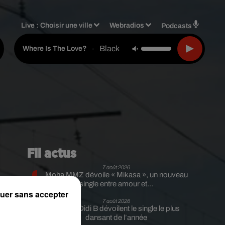
Live :
Choisir une ville
Webradios
Podcasts
Black Eyed Peas
-
Where Is The Love?
Fil actus
7 août 2026
Moha MMZ dévoile « Mikasa », un nouveau
single entre amour et...
uer sans accepter
7 août 2026
Tayc et Didi B dévoilent le single le plus
dansant de l’année