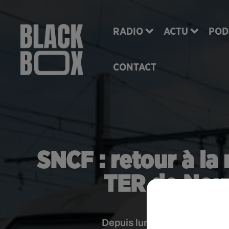
RADIO
ACTU
POD
CONTACT
SNCF : retour à la
TER de Nouv
Depuis lundi, le trafic était 