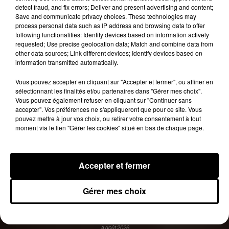
novateurs de l’étude est que les kilomètres
detect fraud, and fix errors; Deliver and present advertising and content;
parcourus ont été directement corrélés avec les
Save and communicate privacy choices. These technologies may
process personal data such as IP address and browsing data to offer
plaies de selle et les infections des voies urinaires
following functionalities: Identify devices based on information actively
», explique Thomas W.
Gaither
, l’un des
requested; Use precise geolocation data; Match and combine data from
chercheurs à l’origine de l’étude californienne.
other data sources; Link different devices; Identify devices based on
information transmitted automatically.
Publié : 22 mars 2018 à 15h10 par Aurélie Amcn
Fil actus
Vous pouvez accepter en cliquant sur "Accepter et fermer", ou affiner en
sélectionnant les finalités et/ou partenaires dans "Gérer mes choix".
7 août 2026
Vous pouvez également refuser en cliquant sur "Continuer sans
Moha MMZ dévoile « Mikasa », un nouveau
accepter". Vos préférences ne s'appliqueront que pour ce site. Vous
single entre amour et...
pouvez mettre à jour vos choix, ou retirer votre consentement à tout
7 août 2026
moment via le lien "Gérer les cookies" situé en bas de chaque page.
Tayc et Didi B dévoilent le single le plus dansant
de l’année
6 août 2026
Franglish et Keblack dévoilent une session live
Accepter et fermer
surprise
5 août 2026
Russ frappe fort avec son nouveau single «
Gérer mes choix
Coulda Shoulda Woulda »
5 août 2026
Tiakola annonce le premier concert de son
WpointM Tour
4 août 2026