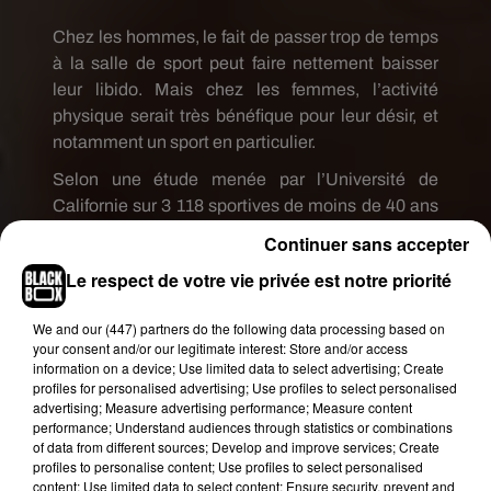
Chez les hommes, le fait de passer trop de temps
à la salle de sport peut faire nettement baisser
leur libido.
Mais chez les femmes, l’activité
physique serait très bénéfique pour leur désir, et
notamment un sport en particulier.
Selon une étude menée par l’Université de
Californie sur
3 118
sportives de moins de 40 ans
et relayée par la revue médicale
Journal
Continuer sans accepter
Of
Sexual
Medicine
, les femmes qui pratiquent le
Le respect de votre vie privée est notre priorité
cyclisme de façon régulière ont une meilleure
libido que les autres femmes. Tout serait une
We and
our (447) partners
do the following data processing based on
histoire de selle, de hauteur de guidon et de short
your consent and/or our legitimate interest: Store and/or access
rembourrés voire même de piste cyclable.
information on a device; Use limited data to select advertising; Create
profiles for personalised advertising; Use profiles to select personalised
advertising; Measure advertising performance; Measure content
Mais attention !
La pratique du vélo peut aussi
performance; Understand audiences through statistics or combinations
entraîner de nombreux troubles
of data from different sources; Develop and improve services; Create
profiles to personalise content; Use profiles to select personalised
gynécologiques.
«
L’un des résultats les plus
content; Use limited data to select content; Ensure security, prevent and