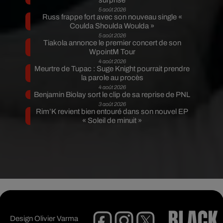
surprise
5 août 2026
Russ frappe fort avec son nouveau single «
Coulda Shoulda Woulda »
5 août 2026
Tiakola annonce le premier concert de son
WpointM Tour
4 août 2026
Meurtre de Tupac : Suge Knight pourrait prendre
la parole au procès
4 août 2026
Benjamin Biolay sort le clip de sa reprise de PNL
3 août 2026
Rim’K revient bien entouré dans son nouvel EP
« Soleil de minuit »
Design
Olivier Varma