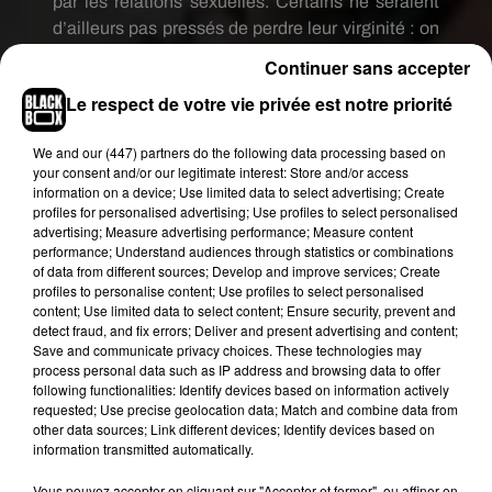
par les relations sexuelles.
Certains ne seraient
d’ailleurs pas pressés de perdre leur virginité :
on
parle même d’une moyenne de 26 ans pour un
Continuer sans accepter
premier rapport sexuel.
Le respect de votre vie privée est notre priorité
«
Les
Millennials
ont grandi avec une culture de
We and
our (447) partners
do the following data processing based on
l’hypersexualité qui a engendré chez eux une peur
your consent and/or our legitimate interest: Store and/or access
de l’intimité
», commence par expliquer la
information on a device; Use limited data to select advertising; Create
profiles for personalised advertising; Use profiles to select personalised
psychothérapeute-psychanalyste
advertising; Measure advertising performance; Measure content
Susanna
Abse
à nos confrères britanniques
performance; Understand audiences through statistics or combinations
du
Sunday
Times
.
Elle estime même que les
of data from different sources; Develop and improve services; Create
profiles to personalise content; Use profiles to select personalised
jeunes souffrent d’un complexe d’infériorité
content; Use limited data to select content; Ensure security, prevent and
provoqué par les acteurs de films X.
«
Les femmes
detect fraud, and fix errors; Deliver and present advertising and content;
ont toujours de belles formes et de beaux corps
Save and communicate privacy choices. These technologies may
process personal data such as IP address and browsing data to offer
tandis que les hommes sont constamment en
following functionalities: Identify devices based on information actively
érection.
C’est assez décourageant pour certains
requested; Use precise geolocation data; Match and combine data from
jeunes
», poursuit-elle.
other data sources; Link different devices; Identify devices based on
information transmitted automatically.
Les jeunes hommes ont en effet peur d’être
Vous pouvez accepter en cliquant sur "Accepter et fermer", ou affiner en