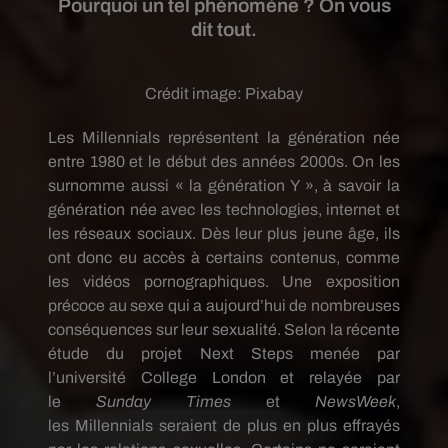
Pourquoi un tel phénomène ? On vous
dit tout.
Crédit image:
Pixabay
Les
Millennials
représentent la génération née
entre 1980 et le début des années
2000s
.
On les
surnomme aussi « la génération Y », à savoir la
génération née avec les technologies, internet et
les réseaux sociaux.
Dès leur plus jeune âge, ils
ont donc eu accès à certains contenus, comme
les vidéos pornographiques.
Une exposition
précoce au sexe qui a aujourd’hui de nombreuses
conséquences sur leur sexualité.
Selon la récente
étude du projet Next Steps menée par
l’université
College
London et relayée par
le
Sunday
Times
et
NewsWeek
,
les
Millennials
seraient de plus en plus effrayés