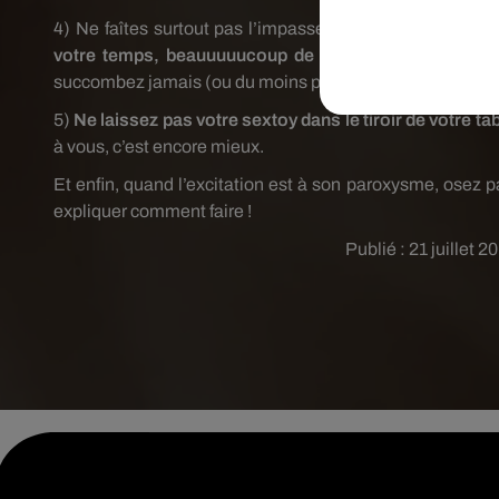
4) Ne faîtes surtout pas l’impasse sur les préliminaire
votre temps, beauuuuucoup de temps, pour des car
succombez jamais (ou du moins pas tout de suite) à l’envie 
5)
Ne laissez pas votre sextoy dans le tiroir de votre tab
à vous, c’est encore mieux.
Et enfin, quand l’excitation est à son paroxysme, osez
expliquer comment faire !
Publié : 21 juillet 