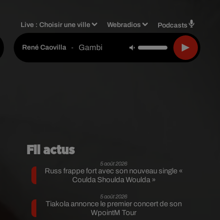
Live :
Choisir une ville
Webradios
Podcasts
Gambi
-
René Caovilla
Fil actus
5 août 2026
Russ frappe fort avec son nouveau single «
Coulda Shoulda Woulda »
5 août 2026
Tiakola annonce le premier concert de son
WpointM Tour