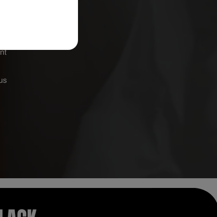
nc
ne
int
us