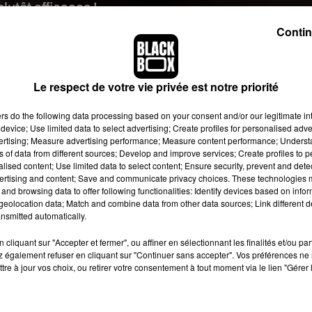
lutôt efficaces !
Contin
faire passer la plus belle nuit de sa vie. Bon alors, avant de pas
re pour être certaine de le faire grimper au rideau. À la poubel
nt de vous donner au téléphone, elle cette experte en galipette
Le respect de votre vie privée est notre priorité
agazines féminins préférés et on a sélectionné les cinq petit
ers
do the following data processing based on your consent and/or our legitimate int
 de plaisir.
device; Use limited data to select advertising; Create profiles for personalised adver
vertising; Measure advertising performance; Measure content performance; Unders
ou crus (selon ses envies)
par l’intermédiaire de sextos 
ns of data from different sources; Develop and improve services; Create profiles to 
cela est peu cliché, voire passé de mode, mais mine de rien, ce
alised content; Use limited data to select content; Ensure security, prevent and detect
ne est unanime sur ce point.
ertising and content; Save and communicate privacy choices. These technologies
and browsing data to offer following functionalities: Identify devices based on infor
lui bander les yeux pendant les préliminaires.
Les hommes aime
eolocation data; Match and combine data from other data sources; Link different de
core plus qu’on les domine de temps en temps
nsmitted automatically.
. Vous êtes alo
cliquant sur "Accepter et fermer", ou affiner en sélectionnant les finalités et/ou pa
 également refuser en cliquant sur "Continuer sans accepter". Vos préférences ne 
chercher quelques glaçons dans votre congélateur !
On a toute
tre à jour vos choix, ou retirer votre consentement à tout moment via le lien "Gérer 
ous vous souvenez alors de la scène des glaçons : Christian Gr
sauf que cette fois-ci, toujours dans l’optique de le dominer, vo
 ‘’
devenir
’’ Anastasia.