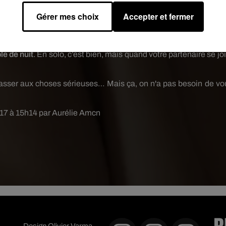
s, c’est quand même la base de tout rapport sexuel.
Prenez do
Gérer mes choix
Accepter et fermer
esses
que ce soit lui envers vous que vous envers lui. Mais 
d’aller plus loin...
le de nuit
. En solo, c’est bien, mais quand votre partenaire se jo
 passer aux choses sérieuses… Mais ça, on n'a pas besoin de vo
2017 à 15h14 par Aurélie Amcn